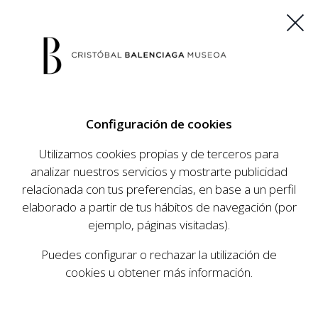
ES
EU
FR
EN
Configuración de cookies
COMPRAR ENTRADAS
Utilizamos cookies propias y de terceros para
analizar nuestros servicios y mostrarte publicidad
relacionada con tus preferencias, en base a un perfil
AGENDA
elaborado a partir de tus hábitos de navegación (por
AGENDA
ejemplo, páginas visitadas).
El Museo Cristóbal Balenciaga tiene como
Puedes configurar o rechazar la utilización de
objetivo dar a conocer la vida y obra del
cookies u obtener más información.
prestigioso modista, su relevancia en la historia
de la moda, y la contemporaneidad de su