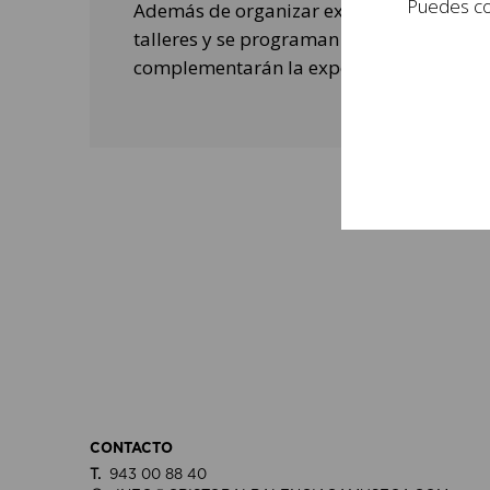
Puedes con
Además de organizar exposiciones, se rea
talleres y se programan actividades de o
complementarán la experiencia de las per
CONTACTO
T.
943 00 88 40