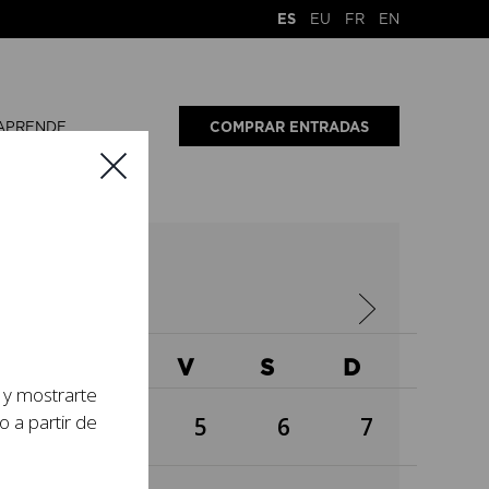
ES
EU
FR
EN
APRENDE
COMPRAR ENTRADAS
3
X
J
V
S
D
s y mostrarte
o a partir de
3
4
5
6
7