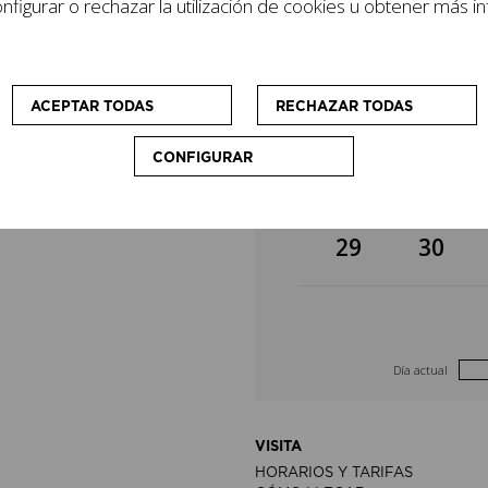
figurar o rechazar la utilización de cookies u obtener más i
lizan cursos y
8
9
cio que
sonas visitantes.
15
16
ACEPTAR TODAS
RECHAZAR TODAS
CONFIGURAR
22
23
29
30
Día actual
VISITA
HORARIOS Y TARIFAS