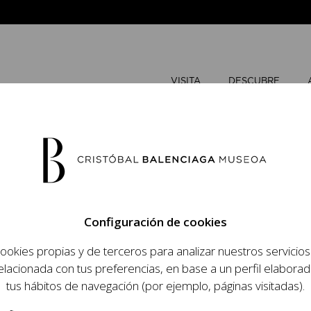
VISITA
DESCUBRE
MAYO
202
Configuración de cookies
L
M
ookies propias y de terceros para analizar nuestros servicio
 objetivo dar a
elacionada con tus preferencias, en base a un perfil elaborad
1
2
dista, su relevancia
tus hábitos de navegación (por ejemplo, páginas visitadas).
raneidad de su legado.