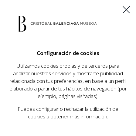
ES
EU
FR
EN
Configuración de cookies
COMPRAR ENTRADAS
Utilizamos cookies propias y de terceros para
analizar nuestros servicios y mostrarte publicidad
relacionada con tus preferencias, en base a un perfil
AGENDA
elaborado a partir de tus hábitos de navegación (por
AGENDA
ejemplo, páginas visitadas).
El Museo Cristóbal Balenciaga tiene como
Puedes configurar o rechazar la utilización de
objetivo dar a conocer la vida y obra del
cookies u obtener más información.
prestigioso modista, su relevancia en la historia
de la moda, y la contemporaneidad de su