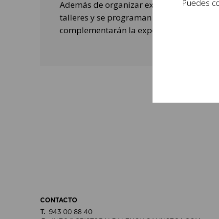
Puedes con
Además de organizar exposiciones, se rea
talleres y se programan actividades de o
complementarán la experiencia de las per
CONTACTO
T.
943 00 88 40