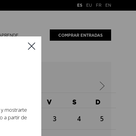
ES
EU
FR
EN
APRENDE
COMPRAR ENTRADAS
23
X
J
V
S
D
s y mostrarte
o a partir de
1
2
3
4
5