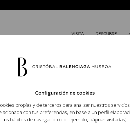
VISITA
DESCUBRE
MARZO
20
Configuración de cookies
L
M
ookies propias y de terceros para analizar nuestros servicio
 objetivo dar a
elacionada con tus preferencias, en base a un perfil elaborad
dista, su relevancia
tus hábitos de navegación (por ejemplo, páginas visitadas).
raneidad de su legado.