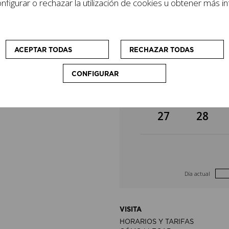
figurar o rechazar la utilización de cookies u obtener más i
lizan cursos y
6
7
cio que
sonas visitantes.
13
14
ACEPTAR TODAS
RECHAZAR TODAS
CONFIGURAR
20
21
27
28
Día actual
VISITA
HORARIOS Y TARIFAS