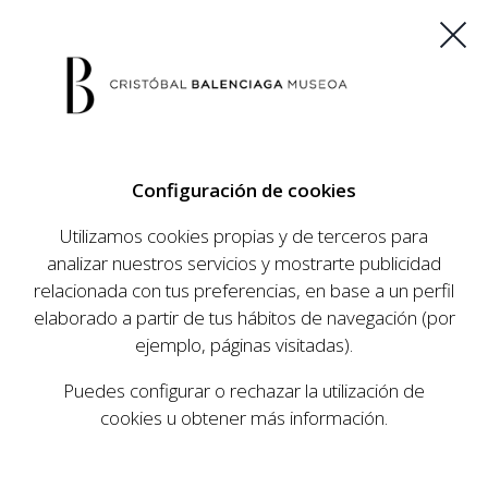
ES
EU
FR
EN
Configuración de cookies
COMPRAR ENTRADAS
Utilizamos cookies propias y de terceros para
analizar nuestros servicios y mostrarte publicidad
relacionada con tus preferencias, en base a un perfil
AGENDA
elaborado a partir de tus hábitos de navegación (por
AGENDA
ejemplo, páginas visitadas).
El Museo Cristóbal Balenciaga tiene como
Puedes configurar o rechazar la utilización de
objetivo dar a conocer la vida y obra del
cookies u obtener más información.
prestigioso modista, su relevancia en la historia
de la moda, y la contemporaneidad de su