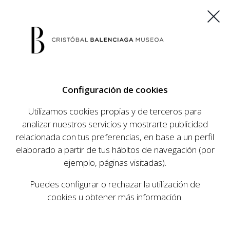
ES
EU
FR
EN
Configuración de cookies
COMPRAR ENTRADAS
Utilizamos cookies propias y de terceros para
analizar nuestros servicios y mostrarte publicidad
relacionada con tus preferencias, en base a un perfil
AGENDA
elaborado a partir de tus hábitos de navegación (por
AGENDA
ejemplo, páginas visitadas).
El Museo Cristóbal Balenciaga tiene como
Puedes configurar o rechazar la utilización de
objetivo dar a conocer la vida y obra del
cookies u obtener más información.
prestigioso modista, su relevancia en la historia
de la moda, y la contemporaneidad de su