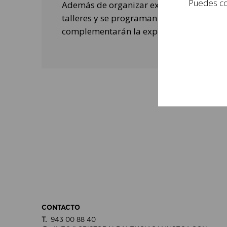
Puedes con
Además de organizar exposiciones, se rea
talleres y se programan actividades de o
complementarán la experiencia de las per
CONTACTO
T.
943 00 88 40