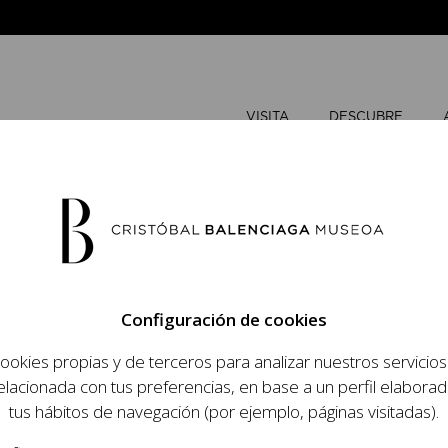
VISITA
DESCUBRE
MARZO
20
Configuración de cookies
L
M
ookies propias y de terceros para analizar nuestros servicio
 objetivo dar a
elacionada con tus preferencias, en base a un perfil elaborad
dista, su relevancia
tus hábitos de navegación (por ejemplo, páginas visitadas).
raneidad de su legado.