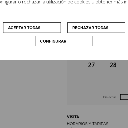
figurar o rechazar la utilización de cookies u obtener más i
lizan cursos y
6
7
cio que
sonas visitantes.
13
14
ACEPTAR TODAS
RECHAZAR TODAS
CONFIGURAR
20
21
27
28
Día actual
VISITA
HORARIOS Y TARIFAS