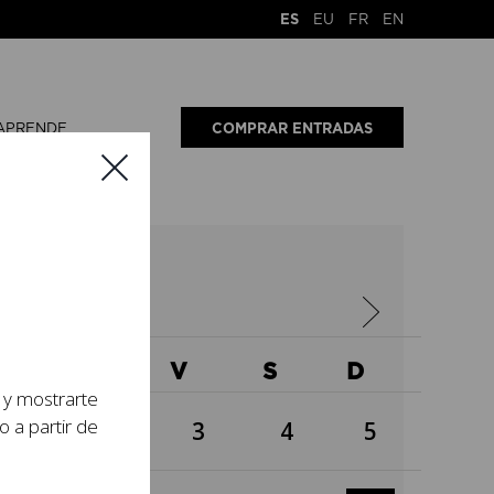
ES
EU
FR
EN
APRENDE
COMPRAR ENTRADAS
23
X
J
V
S
D
s y mostrarte
o a partir de
1
2
3
4
5