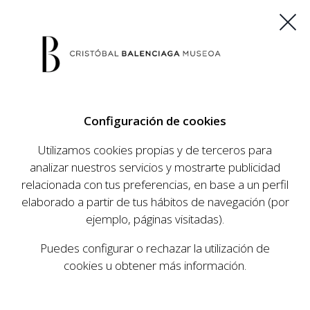
ES
EU
FR
EN
Configuración de cookies
COMPRAR ENTRADAS
Utilizamos cookies propias y de terceros para
analizar nuestros servicios y mostrarte publicidad
relacionada con tus preferencias, en base a un perfil
AGENDA
elaborado a partir de tus hábitos de navegación (por
AGENDA
ejemplo, páginas visitadas).
El Museo Cristóbal Balenciaga tiene como
Puedes configurar o rechazar la utilización de
objetivo dar a conocer la vida y obra del
cookies u obtener más información.
prestigioso modista, su relevancia en la historia
de la moda, y la contemporaneidad de su