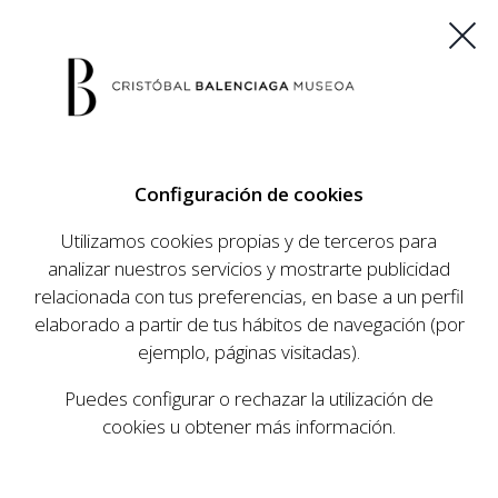
ES
EU
FR
EN
Configuración de cookies
COMPRAR ENTRADAS
Utilizamos cookies propias y de terceros para
analizar nuestros servicios y mostrarte publicidad
relacionada con tus preferencias, en base a un perfil
AGENDA
elaborado a partir de tus hábitos de navegación (por
AGENDA
ejemplo, páginas visitadas).
El Museo Cristóbal Balenciaga tiene como
Puedes configurar o rechazar la utilización de
objetivo dar a conocer la vida y obra del
cookies u obtener más información.
prestigioso modista, su relevancia en la historia
de la moda, y la contemporaneidad de su