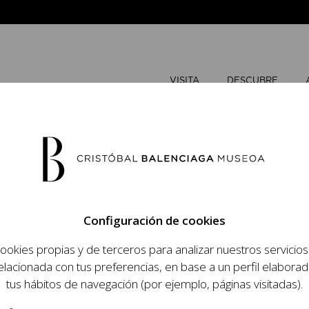
VISITA
DESCUBRE
NOVIEMBR
Configuración de cookies
L
M
ookies propias y de terceros para analizar nuestros servicio
 objetivo dar a
elacionada con tus preferencias, en base a un perfil elaborad
1
2
dista, su relevancia
tus hábitos de navegación (por ejemplo, páginas visitadas).
raneidad de su legado.