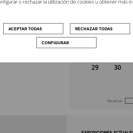
figurar o rechazar la utilización de cookies u obtener más i
lizan cursos y
8
9
cio que
sonas visitantes.
15
16
ACEPTAR TODAS
RECHAZAR TODAS
CONFIGURAR
22
23
29
30
Día actual
EXPOSICIONES ACTUALE