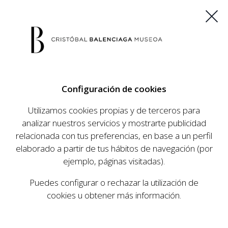
ES
EU
FR
EN
Configuración de cookies
COMPRAR ENTRADAS
Utilizamos cookies propias y de terceros para
analizar nuestros servicios y mostrarte publicidad
relacionada con tus preferencias, en base a un perfil
AGENDA
elaborado a partir de tus hábitos de navegación (por
AGENDA
ejemplo, páginas visitadas).
El Museo Cristóbal Balenciaga tiene como
Puedes configurar o rechazar la utilización de
objetivo dar a conocer la vida y obra del
cookies u obtener más información.
prestigioso modista, su relevancia en la historia
de la moda, y la contemporaneidad de su