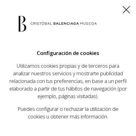
ES
EU
FR
EN
Configuración de cookies
COMPRAR ENTRADAS
Utilizamos cookies propias y de terceros para
analizar nuestros servicios y mostrarte publicidad
relacionada con tus preferencias, en base a un perfil
AGENDA
elaborado a partir de tus hábitos de navegación (por
AGENDA
ejemplo, páginas visitadas).
El Museo Cristóbal Balenciaga tiene como
Puedes configurar o rechazar la utilización de
objetivo dar a conocer la vida y obra del
cookies u obtener más información.
prestigioso modista, su relevancia en la historia
de la moda, y la contemporaneidad de su