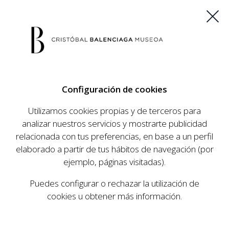
ES
EU
FR
EN
Configuración de cookies
COMPRAR ENTRADAS
Utilizamos cookies propias y de terceros para
analizar nuestros servicios y mostrarte publicidad
relacionada con tus preferencias, en base a un perfil
AGENDA
elaborado a partir de tus hábitos de navegación (por
AGENDA
ejemplo, páginas visitadas).
El Museo Cristóbal Balenciaga tiene como
Puedes configurar o rechazar la utilización de
objetivo dar a conocer la vida y obra del
cookies u obtener más información.
prestigioso modista, su relevancia en la historia
de la moda, y la contemporaneidad de su