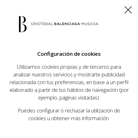
ES
EU
FR
EN
Configuración de cookies
COMPRAR ENTRADAS
Utilizamos cookies propias y de terceros para
analizar nuestros servicios y mostrarte publicidad
relacionada con tus preferencias, en base a un perfil
Inicio
Portal de Transparencia
Estudios de Impacto
|
|
elaborado a partir de tus hábitos de navegación (por
ejemplo, páginas visitadas).
ESTUDIOS DE
Puedes configurar o rechazar la utilización de
IMPACTO
cookies u obtener más información.
Evaluación del impacto económico, social y