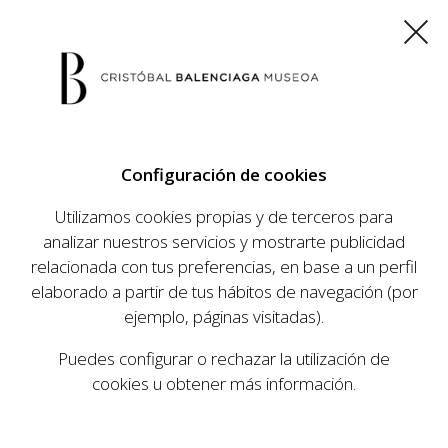
ES
EU
FR
EN
Configuración de cookies
COMPRAR ENTRADAS
Utilizamos cookies propias y de terceros para
analizar nuestros servicios y mostrarte publicidad
relacionada con tus preferencias, en base a un perfil
Inicio
Portal de Transparencia
Datos económicos
|
|
elaborado a partir de tus hábitos de navegación (por
ejemplo, páginas visitadas).
DATOS
Puedes configurar o rechazar la utilización de
ECONÓMICOS
cookies u obtener más información.
Los datos económicos relativos a la