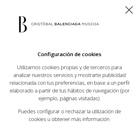
ES
EU
FR
EN
Configuración de cookies
COMPRAR ENTRADAS
Utilizamos cookies propias y de terceros para
analizar nuestros servicios y mostrarte publicidad
relacionada con tus preferencias, en base a un perfil
elaborado a partir de tus hábitos de navegación (por
AVISO LEGAL
ejemplo, páginas visitadas).
Puedes configurar o rechazar la utilización de
1. DATOS DE LA EMPRESA
cookies u obtener más información.
En cumplimiento de la Ley 34/2002, de 11 de julio, de
Servicios de la Sociedad de la Información y de Comercio
Electrónico, le informamos que el titular de