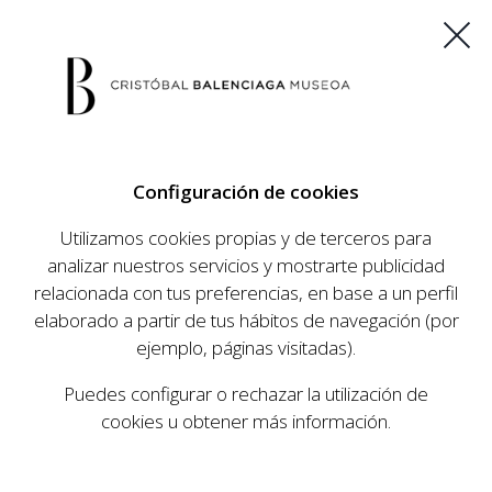
ES
EU
FR
EN
Configuración de cookies
COMPRAR ENTRADAS
Utilizamos cookies propias y de terceros para
analizar nuestros servicios y mostrarte publicidad
relacionada con tus preferencias, en base a un perfil
Inicio
Área de prensa
|
elaborado a partir de tus hábitos de navegación (por
ejemplo, páginas visitadas).
ÁREA DE PRENSA
Puedes configurar o rechazar la utilización de
cookies u obtener más información.
Para peticiones concretas de información, imágenes
en alta resolución, entrevistas, etc. puedes dirigirte
directamente al Departamento de Comunicación del