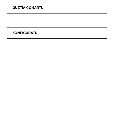
GUZTIAK ONARTU
KONFIGURATU
GOI MAILAKO
JOSKINTZA
TEKNIKAK