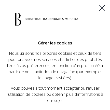
ES
EU
FR
EN
Gérer les cookies
ACHETEZ VOS BILLETS
Nous utilisons nos propres cookies et ceux de tiers
pour analyser nos services et afficher des publicités
Accueil
Apprendre
École de mode
Techniques de haute
|
|
|
liées à vos préférences, en fonction d’un profil créé à
couture
partir de vos habitudes de navigation (par exemple,
ÉCOLE DE MODE
les pages visitées).
Vous pouvez à tout moment accepter ou refuser
l’utilisation de cookies ou obtenir plus d’informations à
leur sujet.
TECHNIQUES DE HAUTE COUTURE
ATELIERS DIY
TRANS