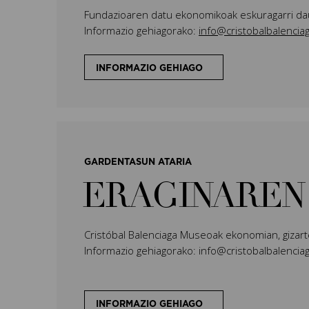
Fundazioaren datu ekonomikoak eskuragarri da
Informazio gehiagorako:
info@cristobalbalenci
INFORMAZIO GEHIAGO
GARDENTASUN ATARIA
ERAGINAREN
Cristóbal Balenciaga Museoak ekonomian, giza
Informazio gehiagorako: info@cristobalbalenc
INFORMAZIO GEHIAGO