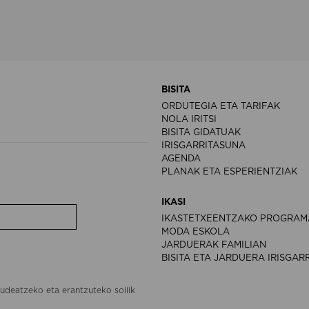
BISITA
ORDUTEGIA ETA TARIFAK
NOLA IRITSI
BISITA GIDATUAK
IRISGARRITASUNA
AGENDA
PLANAK ETA ESPERIENTZIAK
IKASI
IKASTETXEENTZAKO PROGRAM
MODA ESKOLA
JARDUERAK FAMILIAN
BISITA ETA JARDUERA IRISGAR
udeatzeko eta erantzuteko soilik