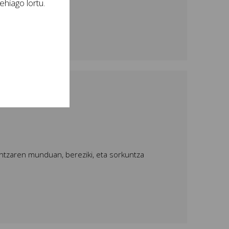
hiago lortu.
intzaren munduan, bereziki, eta sorkuntza