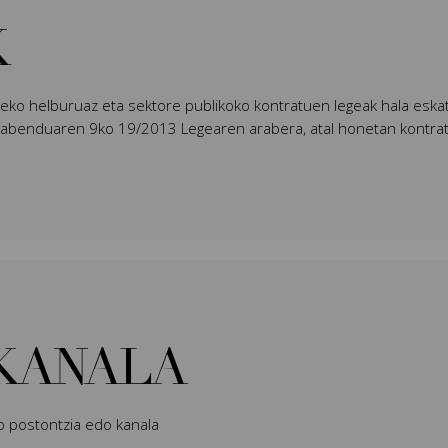
K
ko helburuaz eta sektore publikoko kontratuen legeak hala eskat
 abenduaren 9ko 19/2013 Legearen arabera, atal honetan kontrat
KANALA
o postontzia edo kanala