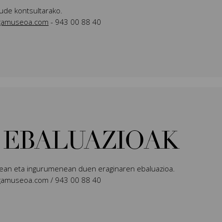
ude kontsultarako.
agamuseoa.com
- 943 00 88 40
 EBALUAZIOAK
rtean eta ingurumenean duen eraginaren ebaluazioa.
iagamuseoa.com / 943 00 88 40