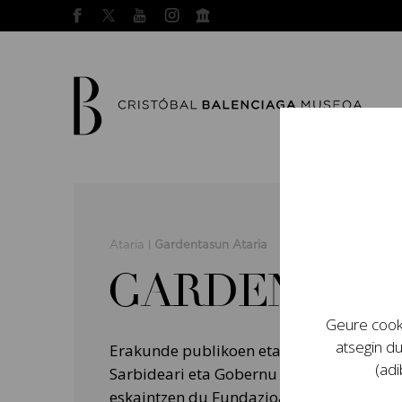
Ataria
Gardentasun Ataria
|
GARDENTASU
Geure cooki
atsegin du
Erakunde publikoen eta sektore publiko
(adi
Sarbideari eta Gobernu Onari buruzko a
eskaintzen du Fundazioari dagozkion ant