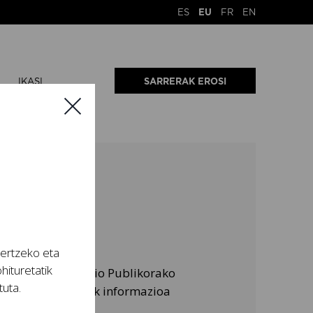
ES
EU
FR
EN
IKASI
SARRERAK EROSI
tertzeko eta
hituretatik
sunari, Informazio Publikorako
tuta.
eginez, atal honek informazioa