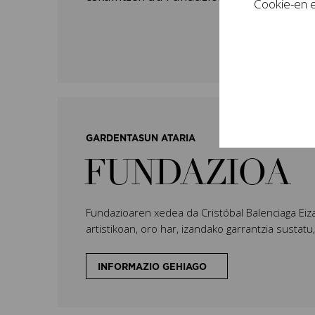
Cookie-en e
GARDENTASUN ATARIA
FUNDAZIOA
Fundazioaren xedea da Cristóbal Balenciaga Eiz
artistikoan, oro har, izandako garrantzia sustatu
INFORMAZIO GEHIAGO