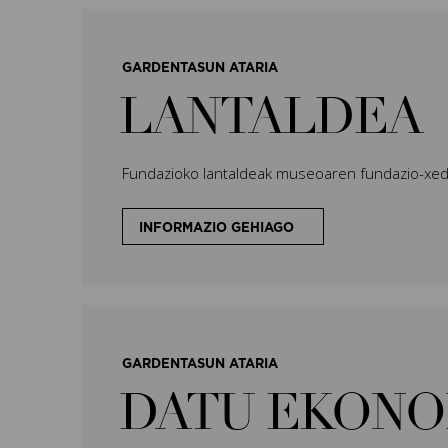
GARDENTASUN ATARIA
LANTALDEA
Fundazioko lantaldeak museoaren fundazio-xed
INFORMAZIO GEHIAGO
GARDENTASUN ATARIA
DATU EKONO