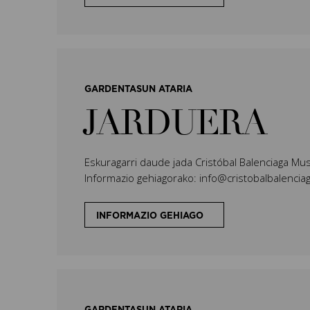
GARDENTASUN ATARIA
JARDUERA
Eskuragarri daude jada Cristóbal Balenciaga M
Informazio gehiagorako: info@cristobalbalenc
INFORMAZIO GEHIAGO