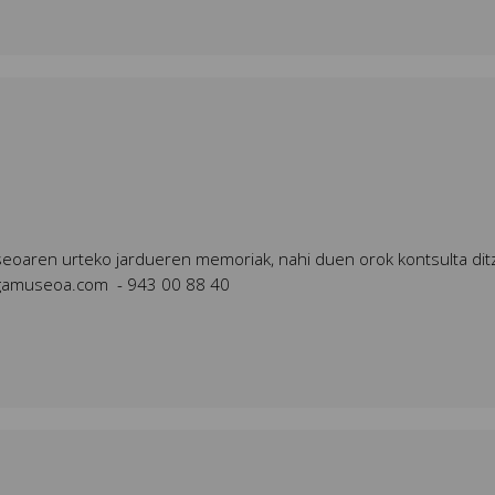
useoaren urteko jardueren memoriak, nahi duen orok kontsulta dit
iagamuseoa.com - 943 00 88 40