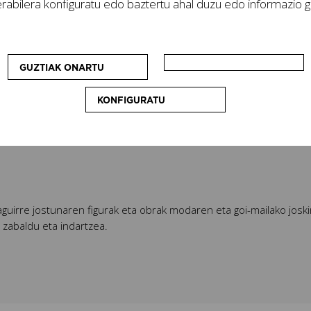
rabilera konfiguratu edo baztertu ahal duzu edo informazio ge
GUZTIAK ONARTU
KONFIGURATU
aguirre jostunaren figurak eta obrak modaren eta goi-mailako josk
, zabaldu eta indartzea.