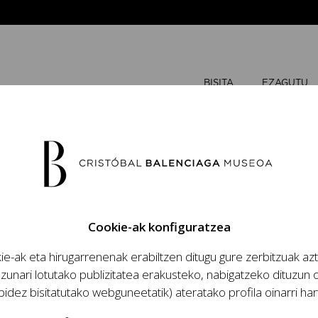
BISITA
EZAGUTU
N ATARIA
Cookie-ak konfiguratzea
e-ak eta hirugarrenenak erabiltzen ditugu gure zerbitzuak az
zunari lotutako publizitatea erakusteko, nabigatzeko dituzun o
ko kontratuen gardentasuna bermatzeko xedez, Gardenta
bidez bisitatutako webguneetatik) ateratako profila oinarri har
benduaren 9ko 19/2013 Legeak eskatzen duenarekin bat 
olakuntza- zein ekonomia-alderdiez.