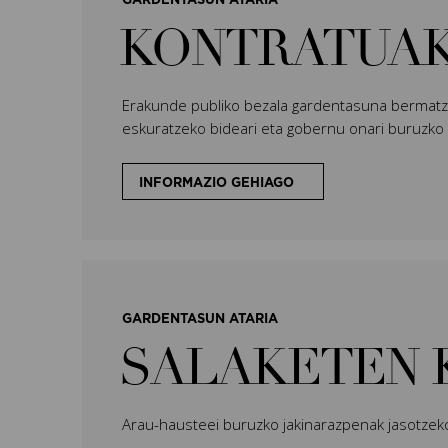
GARDENTASUN ATARIA
KONTRATUA
Erakunde publiko bezala gardentasuna bermatze
eskuratzeko bideari eta gobernu onari buruzko
INFORMAZIO GEHIAGO
GARDENTASUN ATARIA
SALAKETEN 
Arau-hausteei buruzko jakinarazpenak jasotzek