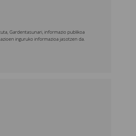
uta, Gardentasunari, informazio publikoa
azioen inguruko informazioa jasotzen da.