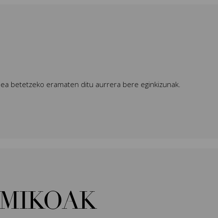
ea betetzeko eramaten ditu aurrera bere eginkizunak.
MIKOAK