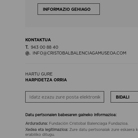
INFORMAZIO GEHIAGO
KONTAKTUA
T.
943 00 88 40
@.
INFO@CRISTOBALBALENCIAGAMUSEOA.COM
HARTU GURE
HARPIDETZA ORRIA
BIDALI
Datu pertsonalen babesaren gaineko informazioa:
Arduraduna:
Fundación Cristobal Balenciaga Fundazioa.
Xedea eta legitimazioa:
Zure datu pertsonalak zure eskaera k
erabiliko ditugu.