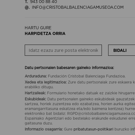
T.
943 00 88 40
@.
INFO@CRISTOBALBALENCIAGAMUSEOA.COM
HARTU GURE
HARPIDETZA ORRIA
BIDALI
Datu pertsonalen babesaren gaineko informazioa:
Arduraduna:
Fundación Cristobal Balenciaga Fundazioa.
Xedea eta legitimazioa:
Zure datu pertsonalak zure eskaera k
erabiliko ditugu.
Hartzaileak:
Formulario honetako datuak ez zaizkie hirugarre
Eskubideak:
Datu pertsonalen gaineko eskubideak gauzatzek
sartzea, horiek zuzentzea edo ezabatzea, horien aurka egit
eramangarritasuna eskatzea eta/edo baimena kentzea) hurr
elektroniko bat bidaliz: RGPD@cristobalbalenciagamuseoa.c
Espainiako Agentziari edo bestelako erakunde eskudunei er
gaitasuna duzu.
Informazio osagarria:
Gure
pribatutasun-politikari
buruzko inf