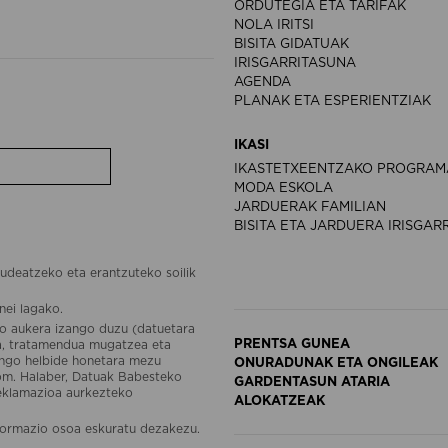
ORDUTEGIA ETA TARIFAK
NOLA IRITSI
BISITA GIDATUAK
IRISGARRITASUNA
AGENDA
PLANAK ETA ESPERIENTZIAK
IKASI
IKASTETXEENTZAKO PROGRAM
MODA ESKOLA
JARDUERAK FAMILIAN
BISITA ETA JARDUERA IRISGAR
udeatzeko eta erantzuteko soilik
nei lagako.
o aukera izango duzu (datuetara
PRENTSA GUNEA
ea, tratamendua mugatzea eta
engo helbide honetara mezu
ONURADUNAK ETA ONGILEAK
om. Halaber, Datuak Babesteko
GARDENTASUN ATARIA
reklamazioa aurkezteko
ALOKATZEAK
ormazio osoa eskuratu dezakezu.