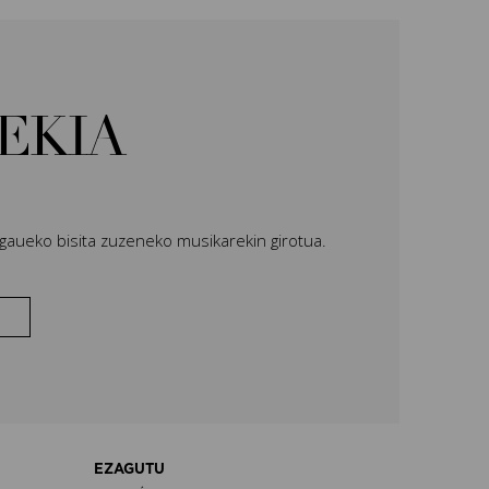
EKIA
aueko bisita zuzeneko musikarekin girotua.
EZAGUTU