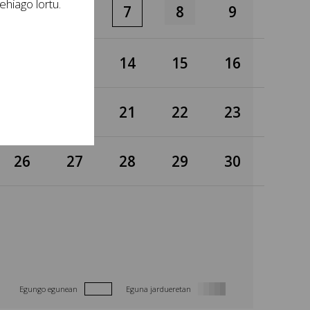
hiago lortu.
5
6
7
8
9
12
13
14
15
16
19
20
21
22
23
26
27
28
29
30
Egungo egunean
Eguna jardueretan