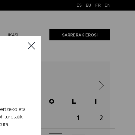
ES
EU
FR
EN
IKASI
SARRERAK EROSI
2026
A
O
O
L
I
tertzeko eta
hituretatik
1
2
tuta.