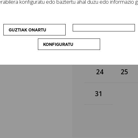
rabilera konfiguratu edo baztertu ahal duzu edo informazio ge
eko. Erakusketekin
3
4
dira, adibidez:
oak. Askotariko
esperientzia osatuko
10
11
GUZTIAK ONARTU
KONFIGURATU
17
18
24
25
31