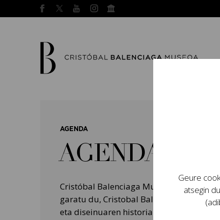
AGENDA
AGENDA
Geure cooki
Cristóbal Balenciaga Museoak programa
atsegin du
garatu du, Cristobal Balenciagaren bizit
(adi
eta diseinuaren historian izan zuten garr