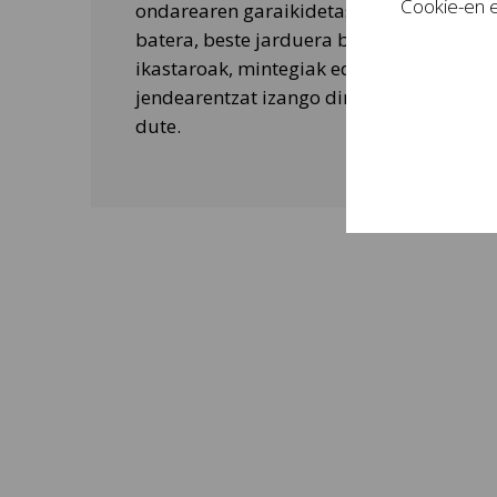
Cookie-en e
ondarearen garaikidetasuna ezagutarazt
batera, beste jarduera batzuk ere egiten 
ikastaroak, mintegiak edo tailer didaktik
jendearentzat izango dira eta bisitarien 
dute.