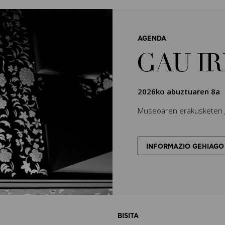
AGENDA
GAU IR
2026ko abuztuaren 8a
Museoaren erakusketen g
INFORMAZIO GEHIAGO
BISITA