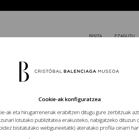
BISITA
EZAGUTU
ABUZTUA
Cookie-ak konfiguratzea
A
A
e-ak eta hirugarrenenak erabiltzen ditugu gure zerbitzuak az
zio handinahia
zunari lotutako publizitatea erakusteko, nabigatzeko dituzun o
za eta lana, modaren
bidez bisitatutako webguneetatik) ateratako profila oinarri har
antzia eta haren