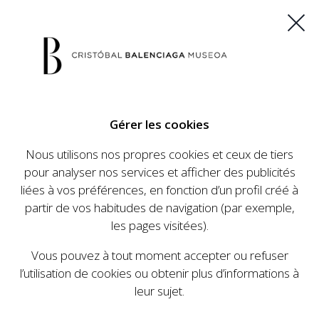
ES
EU
FR
EN
Gérer les cookies
ACHETEZ VOS BILLETS
Nous utilisons nos propres cookies et ceux de tiers
pour analyser nos services et afficher des publicités
liées à vos préférences, en fonction d’un profil créé à
CALENDRIER
partir de vos habitudes de navigation (par exemple,
CALENDRIER
les pages visitées).
Le Cristóbal Balenciaga Museoa a mis en place
Vous pouvez à tout moment accepter ou refuser
un ambitieux programme visant à faire
l’utilisation de cookies ou obtenir plus d’informations à
connaître la vie et le travail de Cristóbal
leur sujet.
Balenciaga, son importance dans l'histoire de la