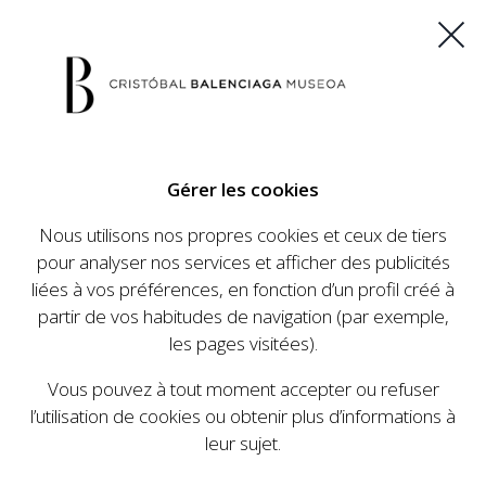
ES
EU
FR
EN
Gérer les cookies
ACHETEZ VOS BILLETS
Nous utilisons nos propres cookies et ceux de tiers
pour analyser nos services et afficher des publicités
liées à vos préférences, en fonction d’un profil créé à
CALENDRIER
partir de vos habitudes de navigation (par exemple,
CALENDRIER
les pages visitées).
Le Cristóbal Balenciaga Museoa a mis en place
Vous pouvez à tout moment accepter ou refuser
un ambitieux programme visant à faire
l’utilisation de cookies ou obtenir plus d’informations à
connaître la vie et le travail de Cristóbal
leur sujet.
Balenciaga, son importance dans l'histoire de la