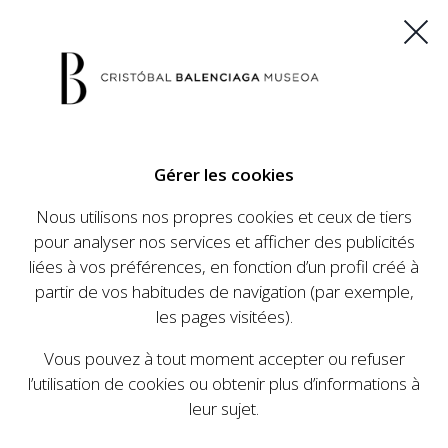
ES
EU
FR
EN
Gérer les cookies
ACHETEZ VOS BILLETS
Nous utilisons nos propres cookies et ceux de tiers
pour analyser nos services et afficher des publicités
liées à vos préférences, en fonction d’un profil créé à
CALENDRIER
partir de vos habitudes de navigation (par exemple,
CALENDRIER
les pages visitées).
Le Cristóbal Balenciaga Museoa a mis en place
Vous pouvez à tout moment accepter ou refuser
un ambitieux programme visant à faire
l’utilisation de cookies ou obtenir plus d’informations à
connaître la vie et le travail de Cristóbal
leur sujet.
Balenciaga, son importance dans l'histoire de la