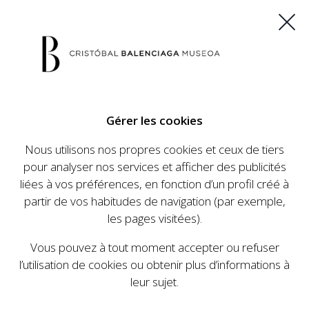
ES
EU
FR
EN
Gérer les cookies
ACHETEZ VOS BILLETS
Nous utilisons nos propres cookies et ceux de tiers
pour analyser nos services et afficher des publicités
liées à vos préférences, en fonction d’un profil créé à
CALENDRIER
partir de vos habitudes de navigation (par exemple,
CALENDRIER
les pages visitées).
Le Cristóbal Balenciaga Museoa a mis en place
Vous pouvez à tout moment accepter ou refuser
un ambitieux programme visant à faire
l’utilisation de cookies ou obtenir plus d’informations à
connaître la vie et le travail de Cristóbal
leur sujet.
Balenciaga, son importance dans l'histoire de la