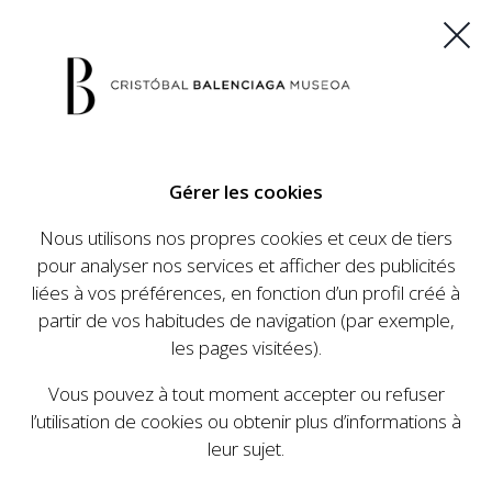
ES
EU
FR
EN
Gérer les cookies
ACHETEZ VOS BILLETS
Nous utilisons nos propres cookies et ceux de tiers
pour analyser nos services et afficher des publicités
liées à vos préférences, en fonction d’un profil créé à
CALENDRIER
partir de vos habitudes de navigation (par exemple,
CALENDRIER
les pages visitées).
Le Cristóbal Balenciaga Museoa a mis en place
Vous pouvez à tout moment accepter ou refuser
un ambitieux programme visant à faire
l’utilisation de cookies ou obtenir plus d’informations à
connaître la vie et le travail de Cristóbal
leur sujet.
Balenciaga, son importance dans l'histoire de la