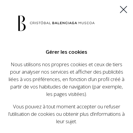
ES
EU
FR
EN
Gérer les cookies
ACHETEZ VOS BILLETS
Nous utilisons nos propres cookies et ceux de tiers
pour analyser nos services et afficher des publicités
liées à vos préférences, en fonction d’un profil créé à
CALENDRIER
partir de vos habitudes de navigation (par exemple,
CALENDRIER
les pages visitées).
Le Cristóbal Balenciaga Museoa a mis en place
Vous pouvez à tout moment accepter ou refuser
un ambitieux programme visant à faire
l’utilisation de cookies ou obtenir plus d’informations à
connaître la vie et le travail de Cristóbal
leur sujet.
Balenciaga, son importance dans l'histoire de la