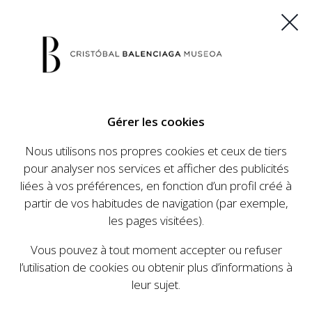
ES
EU
FR
EN
Gérer les cookies
ACHETEZ VOS BILLETS
Nous utilisons nos propres cookies et ceux de tiers
pour analyser nos services et afficher des publicités
liées à vos préférences, en fonction d’un profil créé à
CALENDRIER
partir de vos habitudes de navigation (par exemple,
CALENDRIER
les pages visitées).
Le Cristóbal Balenciaga Museoa a mis en place
Vous pouvez à tout moment accepter ou refuser
un ambitieux programme visant à faire
l’utilisation de cookies ou obtenir plus d’informations à
connaître la vie et le travail de Cristóbal
leur sujet.
Balenciaga, son importance dans l'histoire de la