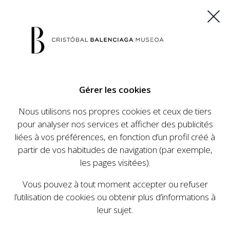
ES
EU
FR
EN
Gérer les cookies
ACHETEZ VOS BILLETS
Nous utilisons nos propres cookies et ceux de tiers
pour analyser nos services et afficher des publicités
liées à vos préférences, en fonction d’un profil créé à
CALENDRIER
partir de vos habitudes de navigation (par exemple,
CALENDRIER
les pages visitées).
Le Cristóbal Balenciaga Museoa a mis en place
Vous pouvez à tout moment accepter ou refuser
un ambitieux programme visant à faire
l’utilisation de cookies ou obtenir plus d’informations à
connaître la vie et le travail de Cristóbal
leur sujet.
Balenciaga, son importance dans l'histoire de la