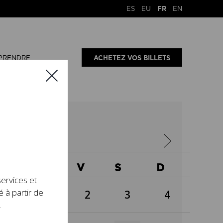
ES
EU
FR
EN
PRENDRE
ACHETEZ VOS BILLETS
4
X
J
V
S
D
services et
é à partir de
1
2
3
4
.