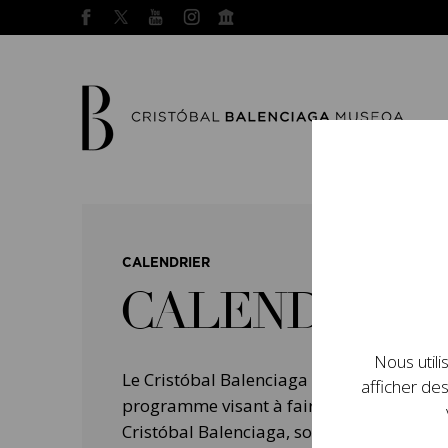
CALENDRIER
CALENDRIER
Nous utili
Le Cristóbal Balenciaga Museoa a mis e
afficher des
programme visant à faire connaître la vie 
Cristóbal Balenciaga, son importance dans