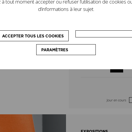
à tout moment accepter ou refuser l’utilisation de cookies ou
de son legs. D’autres
5
6
d’informations à leur sujet.
le programme : des
pédagogiques, destinés
12
13
on du couturier.
ACCEPTER TOUS LES COOKIES
19
20
PARAMÈTRES
26
27
Jour en cours
EXPOSITIONS