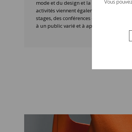
Vous pouvez 
mode et du design et la contemporanéité 
activités viennent également compléter 
stages, des conférences ou des ateliers 
à un public varié et à approfondir la visi