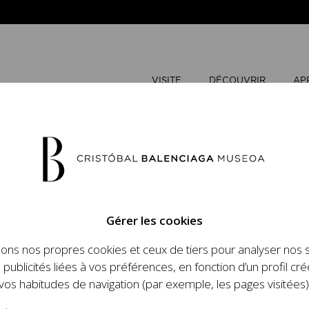
VISITE
DÉCOUVRIR
AP
AOÛT
202
Gérer les cookies
L
M
sons nos propres cookies et ceux de tiers pour analyser nos 
n place un ambitieux
 publicités liées à vos préférences, en fonction d’un profil cré
et le travail de
vos habitudes de navigation (par exemple, les pages visitées)
 l'histoire de la