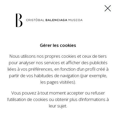
ES
EU
FR
EN
Gérer les cookies
ACHETEZ VOS BILLETS
Nous utilisons nos propres cookies et ceux de tiers
pour analyser nos services et afficher des publicités
liées à vos préférences, en fonction d’un profil créé à
CALENDRIER
partir de vos habitudes de navigation (par exemple,
CALENDRIER
les pages visitées).
Le Cristóbal Balenciaga Museoa a mis en place
Vous pouvez à tout moment accepter ou refuser
un ambitieux programme visant à faire
l’utilisation de cookies ou obtenir plus d’informations à
connaître la vie et le travail de Cristóbal
leur sujet.
Balenciaga, son importance dans l'histoire de la