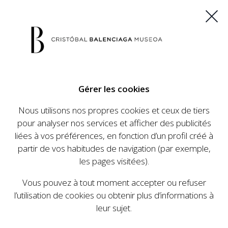
ES
EU
FR
EN
Gérer les cookies
ACHETEZ VOS BILLETS
Nous utilisons nos propres cookies et ceux de tiers
pour analyser nos services et afficher des publicités
liées à vos préférences, en fonction d’un profil créé à
CALENDRIER
partir de vos habitudes de navigation (par exemple,
CALENDRIER
les pages visitées).
Le Cristóbal Balenciaga Museoa a mis en place
Vous pouvez à tout moment accepter ou refuser
un ambitieux programme visant à faire
l’utilisation de cookies ou obtenir plus d’informations à
connaître la vie et le travail de Cristóbal
leur sujet.
Balenciaga, son importance dans l'histoire de la