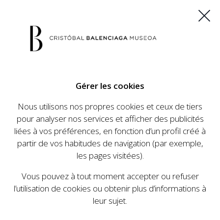
ES
EU
FR
EN
Gérer les cookies
ACHETEZ VOS BILLETS
Nous utilisons nos propres cookies et ceux de tiers
pour analyser nos services et afficher des publicités
liées à vos préférences, en fonction d’un profil créé à
CALENDRIER
partir de vos habitudes de navigation (par exemple,
CALENDRIER
les pages visitées).
Le Cristóbal Balenciaga Museoa a mis en place
Vous pouvez à tout moment accepter ou refuser
un ambitieux programme visant à faire
l’utilisation de cookies ou obtenir plus d’informations à
connaître la vie et le travail de Cristóbal
leur sujet.
Balenciaga, son importance dans l'histoire de la