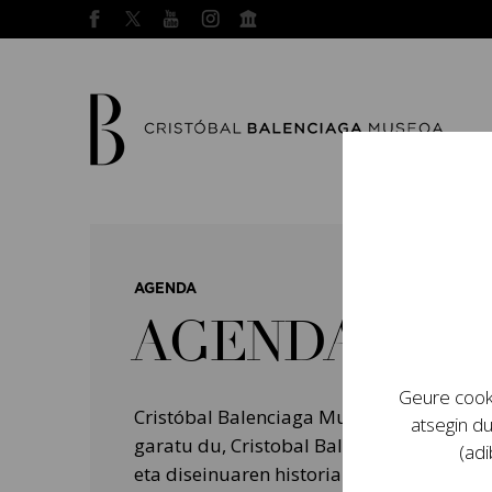
AGENDA
AGENDA
Geure cooki
Cristóbal Balenciaga Museoak programa
atsegin du
garatu du, Cristobal Balenciagaren bizit
(adi
eta diseinuaren historian izan zuten garr