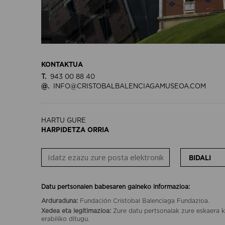
KONTAKTUA
T.
943 00 88 40
@.
INFO@CRISTOBALBALENCIAGAMUSEOA.COM
HARTU GURE
HARPIDETZA ORRIA
BIDALI
Datu pertsonalen babesaren gaineko informazioa:
Arduraduna:
Fundación Cristobal Balenciaga Fundazioa.
Xedea eta legitimazioa:
Zure datu pertsonalak zure eskaera k
erabiliko ditugu.