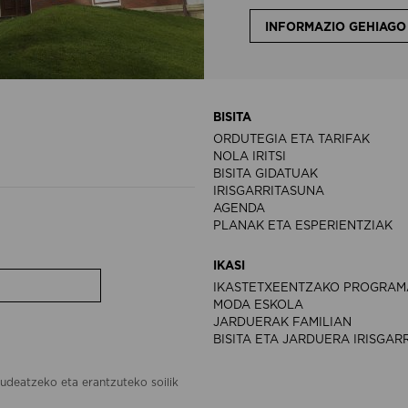
INFORMAZIO GEHIAGO
BISITA
ORDUTEGIA ETA TARIFAK
NOLA IRITSI
BISITA GIDATUAK
IRISGARRITASUNA
AGENDA
PLANAK ETA ESPERIENTZIAK
IKASI
IKASTETXEENTZAKO PROGRAM
MODA ESKOLA
JARDUERAK FAMILIAN
BISITA ETA JARDUERA IRISGAR
udeatzeko eta erantzuteko soilik