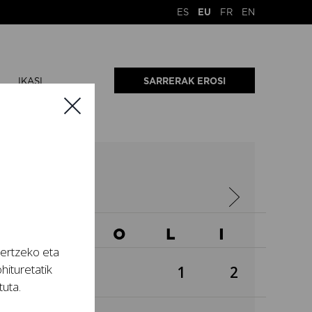
ES
EU
FR
EN
IKASI
SARRERAK EROSI
22
A
O
O
L
I
tertzeko eta
hituretatik
1
2
tuta.