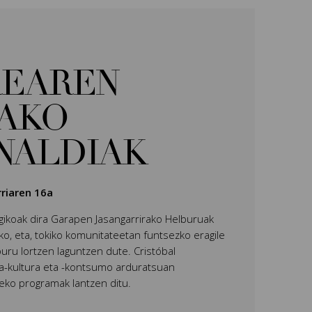
EAREN
AKO
NALDIAK
rriaren 16a
ikoak dira Garapen Jasangarrirako Helburuak
o, eta, tokiko komunitateetan funtsezko eragile
buru lortzen laguntzen dute. Cristóbal
-kultura eta -kontsumo arduratsuan
teko programak lantzen ditu.