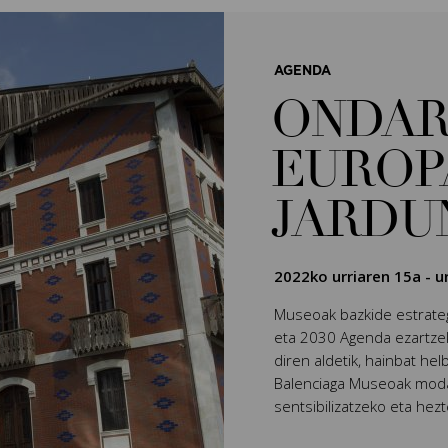
AGENDA
ONDAR
EUROP
JARDU
2022ko urriaren 15a
-
u
Museoak bazkide estrateg
eta 2030 Agenda ezartzek
diren aldetik, hainbat hel
Balenciaga Museoak moda
sentsibilizatzeko eta hez