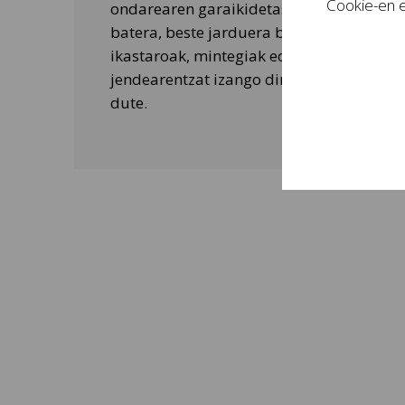
Cookie-en e
ondarearen garaikidetasuna ezagutarazt
batera, beste jarduera batzuk ere egiten 
ikastaroak, mintegiak edo tailer didaktik
jendearentzat izango dira eta bisitarien 
dute.