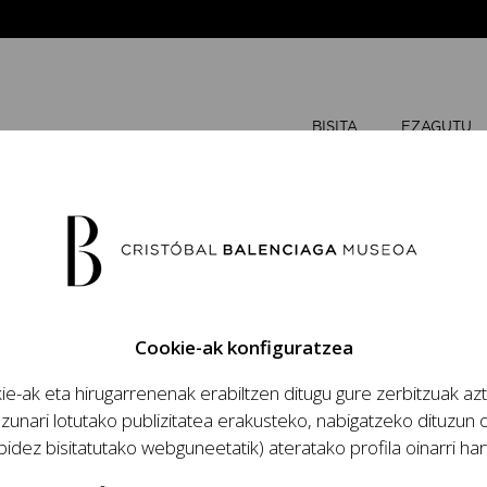
BISITA
EZAGUTU
URRIA
20
Cookie-ak konfiguratzea
A
A
e-ak eta hirugarrenenak erabiltzen ditugu gure zerbitzuak az
zio handinahia
zunari lotutako publizitatea erakusteko, nabigatzeko dituzun o
za eta lana, modaren
bidez bisitatutako webguneetatik) ateratako profila oinarri har
antzia eta haren