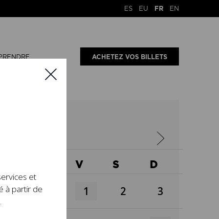
ES
EU
FR
EN
PRENDRE
ACHETEZ VOS BILLETS
X
J
V
S
D
services et
é à partir de
1
2
3
.