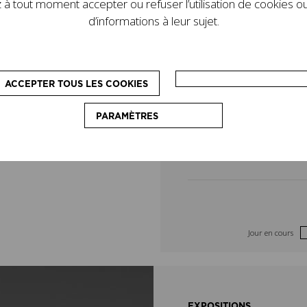
à tout moment accepter ou refuser l’utilisation de cookies ou
de son legs. D’autres
4
5
d’informations à leur sujet.
le programme : des
pédagogiques, destinés
11
12
on du couturier.
ACCEPTER TOUS LES COOKIES
18
19
PARAMÈTRES
25
26
Jour en cours
EXPOSITIONS