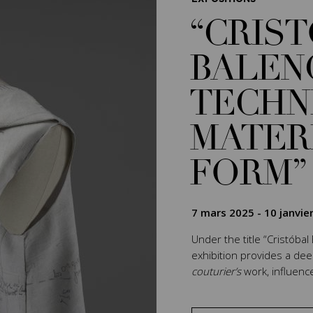
“CRIS
BALEN
TECHN
MATER
FORM”
7 mars 2025
-
10 janvie
Under the title “Cristóbal
exhibition provides a de
couturier’s
work, influenc