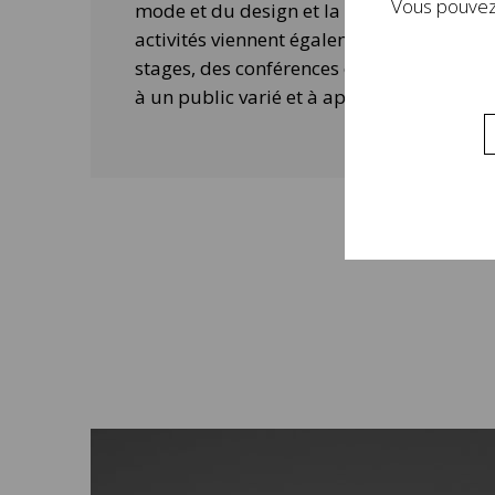
Vous pouvez 
mode et du design et la contemporanéité 
activités viennent également compléter 
stages, des conférences ou des ateliers 
à un public varié et à approfondir la visi