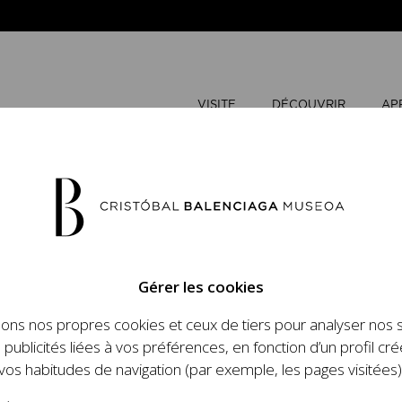
VISITE
DÉCOUVRIR
AP
MAI
2026
Gérer les cookies
L
M
sons nos propres cookies et ceux de tiers pour analyser nos 
n place un ambitieux
 publicités liées à vos préférences, en fonction d’un profil cré
et le travail de
vos habitudes de navigation (par exemple, les pages visitées)
 l'histoire de la