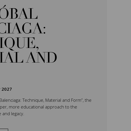
TÓBAL
CIAGA:
IQUE,
IAL AND
r 2027
 Balenciaga: Technique, Material and Form”, the
eper, more educational approach to the
e and legacy.