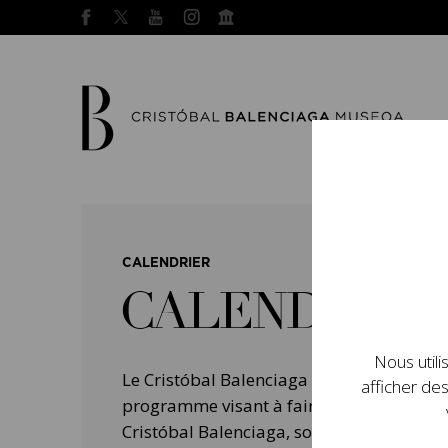
CALENDRIER
CALENDRIER
Nous utili
Le Cristóbal Balenciaga Museoa a mis e
afficher des
programme visant à faire connaître la vie 
Cristóbal Balenciaga, son importance dans