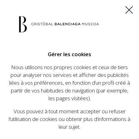
ES
EU
FR
EN
Gérer les cookies
ACHETEZ VOS BILLETS
Nous utilisons nos propres cookies et ceux de tiers
pour analyser nos services et afficher des publicités
liées à vos préférences, en fonction d’un profil créé à
CALENDRIER
partir de vos habitudes de navigation (par exemple,
CALENDRIER
les pages visitées).
Le Cristóbal Balenciaga Museoa a mis en place
Vous pouvez à tout moment accepter ou refuser
un ambitieux programme visant à faire
l’utilisation de cookies ou obtenir plus d’informations à
connaître la vie et le travail de Cristóbal
leur sujet.
Balenciaga, son importance dans l'histoire de la