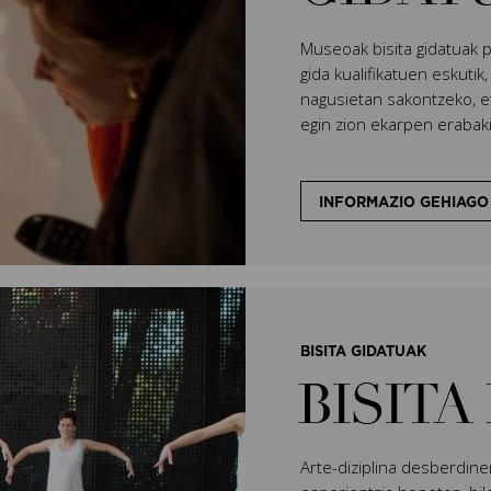
Museoak bisita gidatuak 
gida kualifikatuen eskutik
nagusietan sakontzeko, et
egin zion ekarpen erabakig
INFORMAZIO GEHIAGO
BISITA GIDATUAK
BISITA
Arte-diziplina desberdine