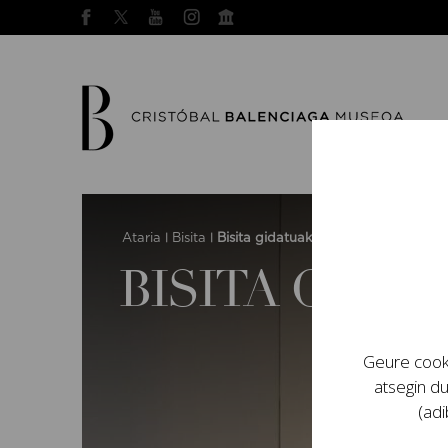
Ataria
Bisita
Bisita gidatuak
|
|
BISITA GIDA
Geure cooki
atsegin du
(adi