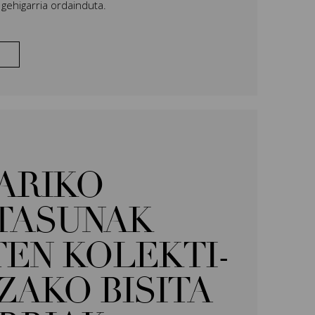
gehigarria ordainduta.
ARIKO
TASUNAK
TEN KOLEKTI-
ZAKO BISITA