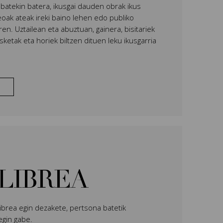
i batekin batera, ikusgai dauden obrak ikus
oak ateak ireki baino lehen edo publiko
ren. Uztailean eta abuztuan, gainera, bisitariek
ketak eta horiek biltzen dituen leku ikusgarria
 LIBREA
librea egin dezakete, pertsona batetik
egin gabe.