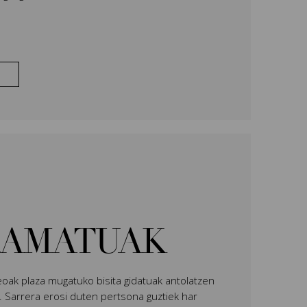
AMATUAK
oak plaza mugatuko bisita gidatuak antolatzen
. Sarrera erosi duten pertsona guztiek har