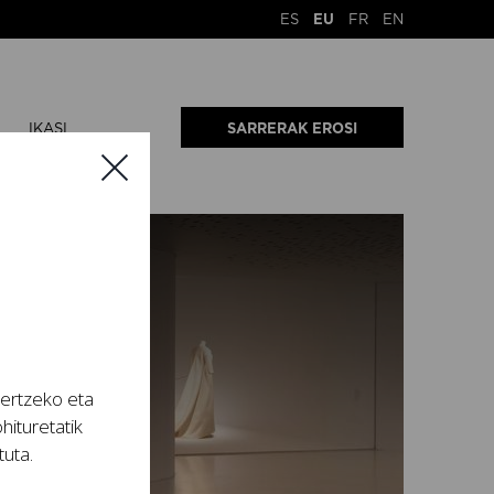
ES
EU
FR
EN
IKASI
SARRERAK EROSI
tertzeko eta
hituretatik
tuta.