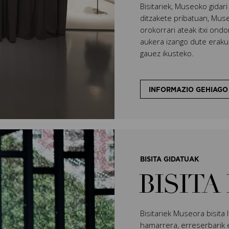
Bisitariek, Museoko gidar
ditzakete pribatuan, Muse
orokorrari ateak itxi ondo
aukera izango dute erakus
gauez ikusteko.
INFORMAZIO GEHIAGO
BISITA GIDATUAK
BISITA
Bisitariek Museora bisita 
hamarrera, erreserbarik 