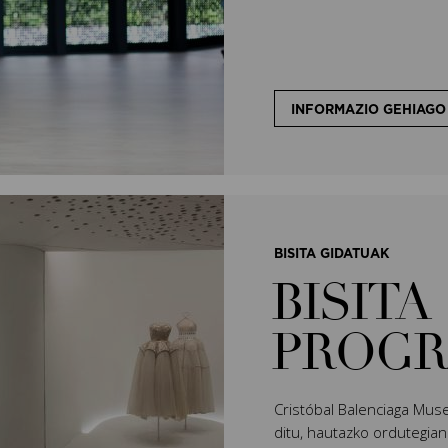
INFORMAZIO GEHIAGO
BISITA GIDATUAK
BISITA
PROGR
Cristóbal Balenciaga Muse
ditu, hautazko ordutegian