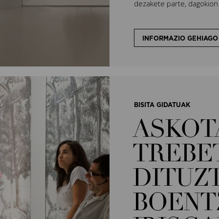
dezakete parte, dagokion 
INFORMAZIO GEHIAGO
BISITA GIDATUAK
ASKOT
TREBE
DITUZ
BOENT