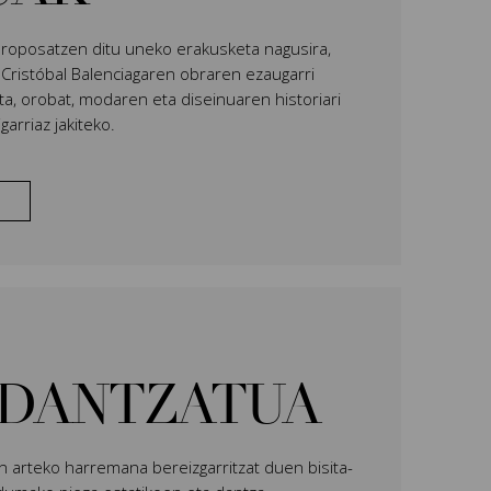
proposatzen ditu uneko erakusketa nagusira,
, Cristóbal Balenciagaren obraren ezaugarri
a, orobat, modaren eta diseinuaren historiari
arriaz jakiteko.
 DANTZATUA
n arteko harremana bereizgarritzat duen bisita-