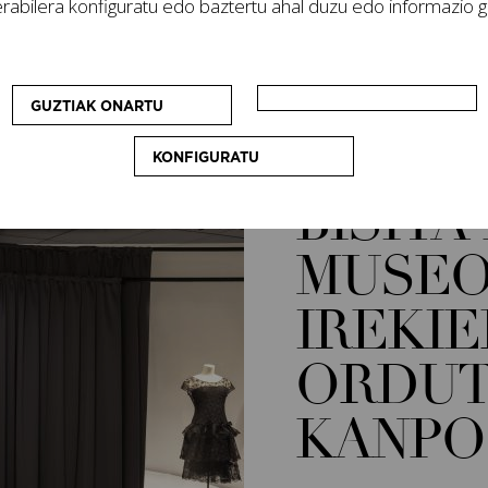
rabilera konfiguratu edo baztertu ahal duzu edo informazio ge
GUZTIAK ONARTU
KONFIGURATU
BISITA GIDATUAK
BISITA
MUSEO
IREKI
ORDUT
KANPO