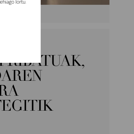
hiago lortu.
 PRIBATUAK,
AREN
ERA
EGITIK