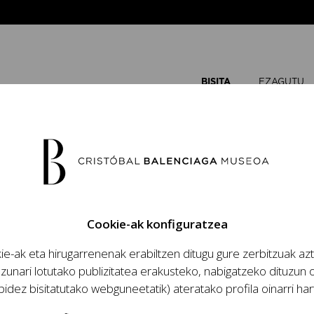
BISITA
EZAGUTU
TUAK
Cookie-ak konfiguratzea
e-ak eta hirugarrenenak erabiltzen ditugu gure zerbitzuak az
zunari lotutako publizitatea erakusteko, nabigatzeko dituzun o
bidez bisitatutako webguneetatik) ateratako profila oinarri har