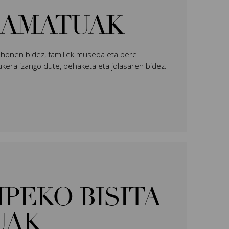
AMATUAK
 honen bidez, familiek museoa eta bere
kera izango dute, behaketa eta jolasaren bidez.
PEKO BISITA
UAK