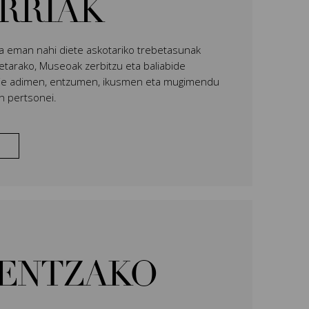
ARRIAK
una eman nahi diete askotariko trebetasunak
rretarako, Museoak zerbitzu eta baliabide
zkie adimen, entzumen, ikusmen eta mugimendu
n pertsonei.
IENTZAKO