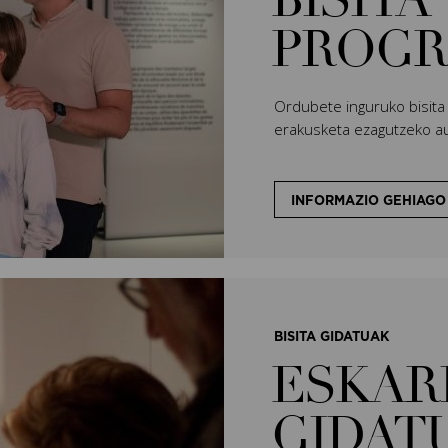
BISITA
PROGR
Ordubete inguruko bisita
erakusketa ezagutzeko au
INFORMAZIO GEHIAGO
BISITA GIDATUAK
ESKARI
GIDAT