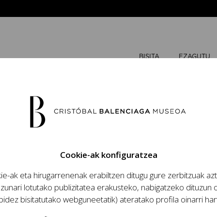
BISITA
EZAGUTU
MARTXOA
Cookie-ak konfiguratzea
A
A
e-ak eta hirugarrenenak erabiltzen ditugu gure zerbitzuak az
zio handinahia
zunari lotutako publizitatea erakusteko, nabigatzeko dituzun o
za eta lana, modaren
bidez bisitatutako webguneetatik) ateratako profila oinarri har
antzia eta haren