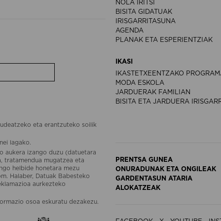
NOLA IRITSI
BISITA GIDATUAK
IRISGARRITASUNA
AGENDA
PLANAK ETA ESPERIENTZIAK
IKASI
IKASTETXEENTZAKO PROGRAM
MODA ESKOLA
JARDUERAK FAMILIAN
BISITA ETA JARDUERA IRISGAR
udeatzeko eta erantzuteko soilik
nei lagako.
o aukera izango duzu (datuetara
PRENTSA GUNEA
ea, tratamendua mugatzea eta
engo helbide honetara mezu
ONURADUNAK ETA ONGILEAK
om. Halaber, Datuak Babesteko
GARDENTASUN ATARIA
reklamazioa aurkezteko
ALOKATZEAK
ormazio osoa eskuratu dezakezu.