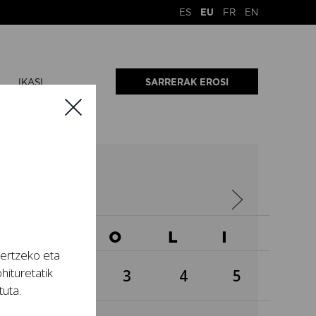
ES
EU
FR
EN
IKASI
SARRERAK EROSI
2023
A
O
O
L
I
tertzeko eta
hituretatik
1
2
3
4
5
tuta.