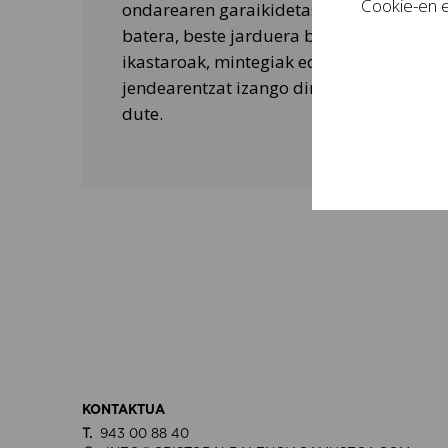
Cookie-en e
ondarearen garaikidetasuna ezagutarazt
batera, beste jarduera batzuk ere egiten 
ikastaroak, mintegiak edo tailer didaktik
jendearentzat izango dira eta bisitarien 
dute.
KONTAKTUA
T.
943 00 88 40