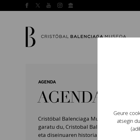
AGENDA
AGENDA
Geure cooki
Cristóbal Balenciaga Museoak programa
atsegin du
garatu du, Cristobal Balenciagaren bizit
(adi
eta diseinuaren historian izan zuten garr