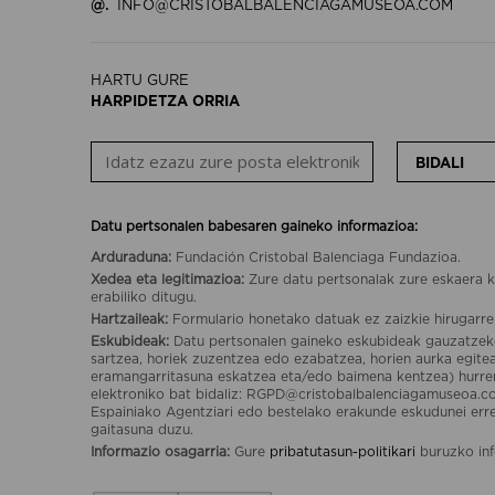
@.
INFO@CRISTOBALBALENCIAGAMUSEOA.COM
HARTU GURE
HARPIDETZA ORRIA
BIDALI
Datu pertsonalen babesaren gaineko informazioa:
Arduraduna:
Fundación Cristobal Balenciaga Fundazioa.
Xedea eta legitimazioa:
Zure datu pertsonalak zure eskaera k
erabiliko ditugu.
Hartzaileak:
Formulario honetako datuak ez zaizkie hirugarre
Eskubideak:
Datu pertsonalen gaineko eskubideak gauzatzek
sartzea, horiek zuzentzea edo ezabatzea, horien aurka egit
eramangarritasuna eskatzea eta/edo baimena kentzea) hurr
elektroniko bat bidaliz: RGPD@cristobalbalenciagamuseoa.c
Espainiako Agentziari edo bestelako erakunde eskudunei er
gaitasuna duzu.
Informazio osagarria:
Gure
pribatutasun-politikari
buruzko inf