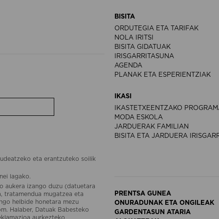
BISITA
ORDUTEGIA ETA TARIFAK
NOLA IRITSI
BISITA GIDATUAK
IRISGARRITASUNA
AGENDA
PLANAK ETA ESPERIENTZIAK
IKASI
IKASTETXEENTZAKO PROGRAM
MODA ESKOLA
JARDUERAK FAMILIAN
BISITA ETA JARDUERA IRISGAR
udeatzeko eta erantzuteko soilik
nei lagako.
o aukera izango duzu (datuetara
PRENTSA GUNEA
ea, tratamendua mugatzea eta
engo helbide honetara mezu
ONURADUNAK ETA ONGILEAK
om. Halaber, Datuak Babesteko
GARDENTASUN ATARIA
reklamazioa aurkezteko