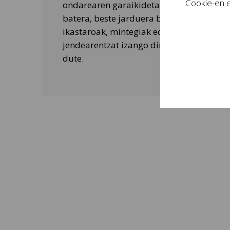
Cookie-en e
ondarearen garaikidetasuna ezagutarazt
batera, beste jarduera batzuk ere egiten 
ikastaroak, mintegiak edo tailer didaktik
jendearentzat izango dira eta bisitarien 
dute.