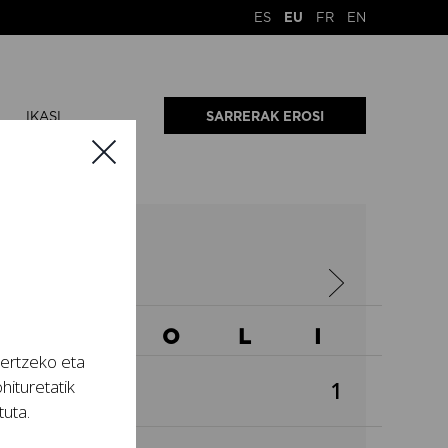
ES
EU
FR
EN
IKASI
SARRERAK EROSI
A
2023
A
O
O
L
I
tertzeko eta
hituretatik
1
tuta.