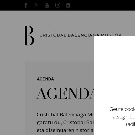
AGENDA
AGENDA
Geure cooki
Cristóbal Balenciaga Museoak programa
atsegin du
garatu du, Cristobal Balenciagaren bizit
(adi
eta diseinuaren historian izan zuten garr