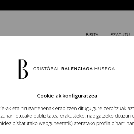
BISITA
EZAGUTU
URTARRIL
Cookie-ak konfiguratzea
A
A
e-ak eta hirugarrenenak erabiltzen ditugu gure zerbitzuak az
zio handinahia
zunari lotutako publizitatea erakusteko, nabigatzeko dituzun o
za eta lana, modaren
bidez bisitatutako webguneetatik) ateratako profila oinarri har
antzia eta haren