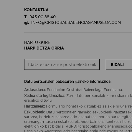
KONTAKTUA
T.
943 00 88 40
@.
INFO@CRISTOBALBALENCIAGAMUSEOA.COM
HARTU GURE
HARPIDETZA ORRIA
BIDALI
Datu pertsonalen babesaren gaineko informazioa:
Arduraduna:
Fundación Cristobal Balenciaga Fundazioa.
Xedea eta legitimazioa:
Zure datu pertsonalak zure eskaera k
erabiliko ditugu.
Hartzaileak:
Formulario honetako datuak ez zaizkie hirugarre
Eskubideak:
Datu pertsonalen gaineko eskubideak gauzatzek
sartzea, horiek zuzentzea edo ezabatzea, horien aurka egit
eramangarritasuna eskatzea eta/edo baimena kentzea) hurr
elektroniko bat bidaliz: RGPD@cristobalbalenciagamuseoa.c
Espainiako Agentziari edo bestelako erakunde eskudunei er