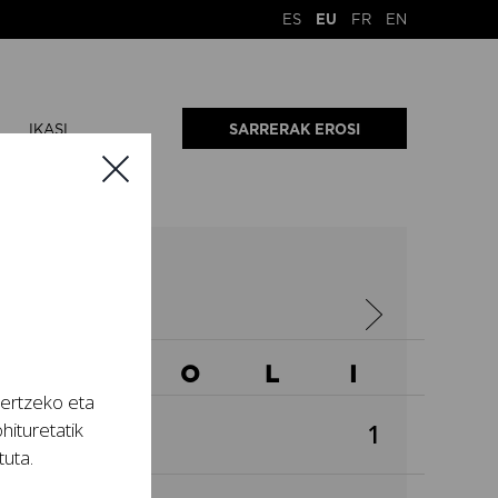
ES
EU
FR
EN
IKASI
SARRERAK EROSI
A
2023
A
O
O
L
I
tertzeko eta
hituretatik
1
tuta.