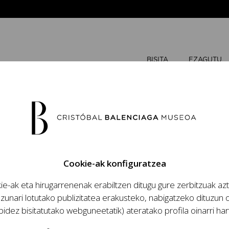
BISITA
EZAGUTU
URTARRIL
Cookie-ak konfiguratzea
A
A
e-ak eta hirugarrenenak erabiltzen ditugu gure zerbitzuak az
zio handinahia
zunari lotutako publizitatea erakusteko, nabigatzeko dituzun o
za eta lana, modaren
bidez bisitatutako webguneetatik) ateratako profila oinarri har
antzia eta haren