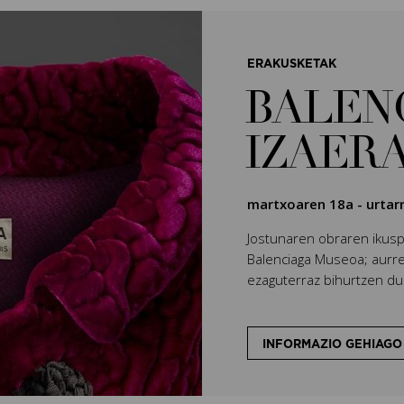
ERAKUSKETAK
BALEN
IZAER
martxoaren 18a
-
urtar
Jostunaren obraren ikuspe
Balenciaga Museoa; aurrez
ezaguterraz bihurtzen due
INFORMAZIO GEHIAGO