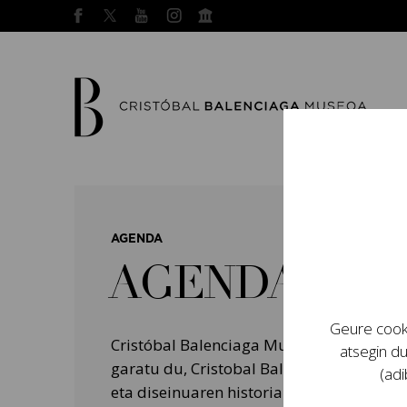
AGENDA
AGENDA
Geure cooki
Cristóbal Balenciaga Museoak programa
atsegin du
garatu du, Cristobal Balenciagaren bizit
(adi
eta diseinuaren historian izan zuten garr