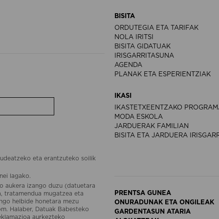
BISITA
ORDUTEGIA ETA TARIFAK
NOLA IRITSI
BISITA GIDATUAK
IRISGARRITASUNA
AGENDA
PLANAK ETA ESPERIENTZIAK
IKASI
IKASTETXEENTZAKO PROGRAM
MODA ESKOLA
JARDUERAK FAMILIAN
BISITA ETA JARDUERA IRISGAR
udeatzeko eta erantzuteko soilik
nei lagako.
o aukera izango duzu (datuetara
PRENTSA GUNEA
ea, tratamendua mugatzea eta
engo helbide honetara mezu
ONURADUNAK ETA ONGILEAK
om. Halaber, Datuak Babesteko
GARDENTASUN ATARIA
reklamazioa aurkezteko