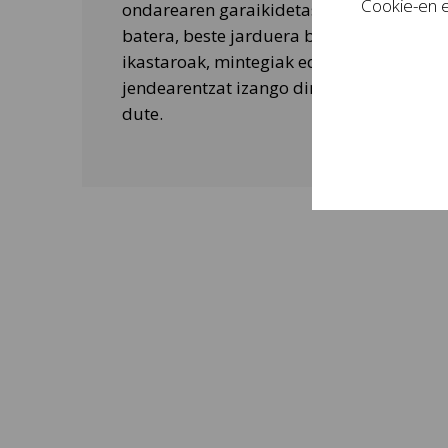
Cookie-en e
ondarearen garaikidetasuna ezagutarazt
batera, beste jarduera batzuk ere egiten 
ikastaroak, mintegiak edo tailer didaktik
jendearentzat izango dira eta bisitarien 
dute.