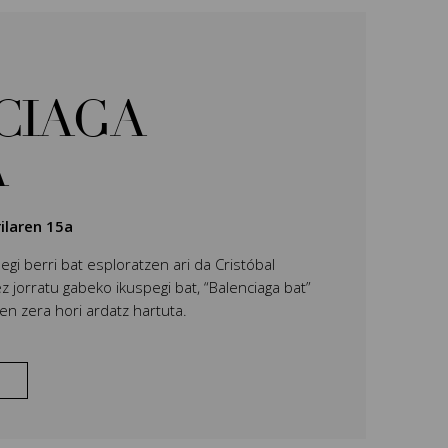
CIAGA
A
rilaren 15a
gi berri bat esploratzen ari da Cristóbal
 jorratu gabeko ikuspegi bat, “Balenciaga bat”
n zera hori ardatz hartuta.