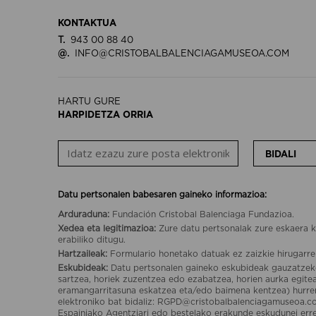
KONTAKTUA
T.
943 00 88 40
@.
INFO@CRISTOBALBALENCIAGAMUSEOA.COM
HARTU GURE
HARPIDETZA ORRIA
BIDALI
Datu pertsonalen babesaren gaineko informazioa:
Arduraduna:
Fundación Cristobal Balenciaga Fundazioa.
Xedea eta legitimazioa:
Zure datu pertsonalak zure eskaera k
erabiliko ditugu.
Hartzaileak:
Formulario honetako datuak ez zaizkie hirugarre
Eskubideak:
Datu pertsonalen gaineko eskubideak gauzatzek
sartzea, horiek zuzentzea edo ezabatzea, horien aurka egit
eramangarritasuna eskatzea eta/edo baimena kentzea) hurr
elektroniko bat bidaliz: RGPD@cristobalbalenciagamuseoa.c
Espainiako Agentziari edo bestelako erakunde eskudunei er