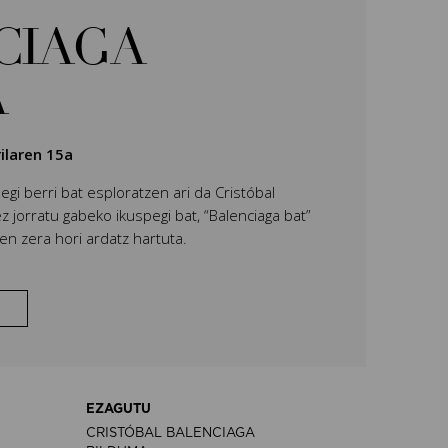
CIAGA
A
rilaren 15a
gi berri bat esploratzen ari da Cristóbal
 jorratu gabeko ikuspegi bat, “Balenciaga bat”
n zera hori ardatz hartuta.
EZAGUTU
CRISTÓBAL BALENCIAGA