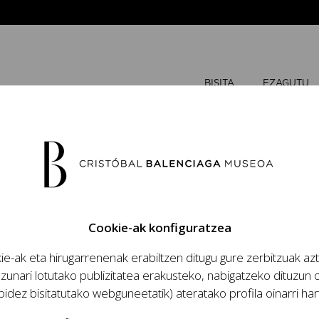
BISITA
EZAGUTU
AZAROA
2
Cookie-ak konfiguratzea
A
A
e-ak eta hirugarrenenak erabiltzen ditugu gure zerbitzuak az
zio handinahia
zunari lotutako publizitatea erakusteko, nabigatzeko dituzun o
1
za eta lana, modaren
bidez bisitatutako webguneetatik) ateratako profila oinarri har
antzia eta haren