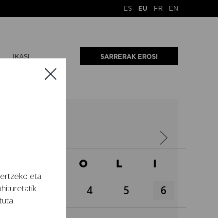
ES
EU
FR
EN
IKASI
SARRERAK EROSI
022
A
O
O
L
I
tertzeko eta
hituretatik
2
3
4
5
6
tuta.