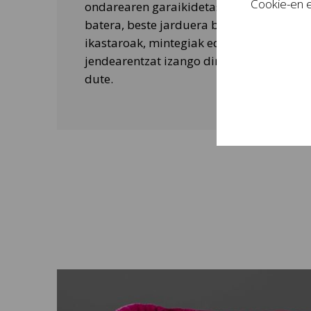
Cookie-en e
ondarearen garaikidetasuna ezagutarazt
batera, beste jarduera batzuk ere egiten 
ikastaroak, mintegiak edo tailer didaktik
jendearentzat izango dira eta bisitarien 
dute.