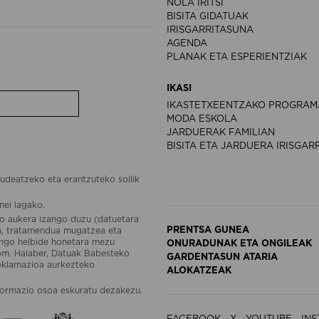
NOLA IRITSI
BISITA GIDATUAK
IRISGARRITASUNA
AGENDA
PLANAK ETA ESPERIENTZIAK
IKASI
IKASTETXEENTZAKO PROGRAM
MODA ESKOLA
JARDUERAK FAMILIAN
BISITA ETA JARDUERA IRISGAR
udeatzeko eta erantzuteko soilik
nei lagako.
o aukera izango duzu (datuetara
PRENTSA GUNEA
ea, tratamendua mugatzea eta
engo helbide honetara mezu
ONURADUNAK ETA ONGILEAK
om. Halaber, Datuak Babesteko
GARDENTASUN ATARIA
reklamazioa aurkezteko
ALOKATZEAK
ormazio osoa eskuratu dezakezu.