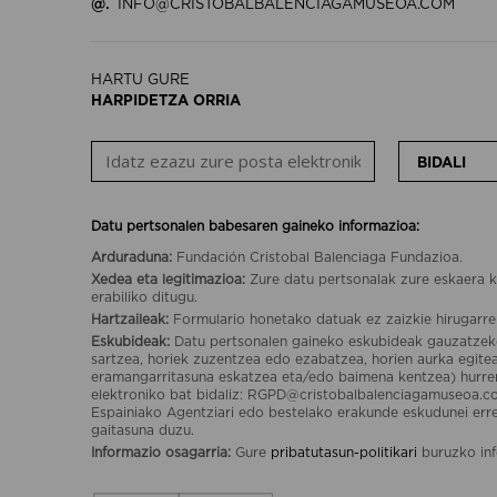
@.
INFO@CRISTOBALBALENCIAGAMUSEOA.COM
HARTU GURE
HARPIDETZA ORRIA
BIDALI
Datu pertsonalen babesaren gaineko informazioa:
Arduraduna:
Fundación Cristobal Balenciaga Fundazioa.
Xedea eta legitimazioa:
Zure datu pertsonalak zure eskaera k
erabiliko ditugu.
Hartzaileak:
Formulario honetako datuak ez zaizkie hirugarre
Eskubideak:
Datu pertsonalen gaineko eskubideak gauzatzek
sartzea, horiek zuzentzea edo ezabatzea, horien aurka egit
eramangarritasuna eskatzea eta/edo baimena kentzea) hurr
elektroniko bat bidaliz: RGPD@cristobalbalenciagamuseoa.c
Espainiako Agentziari edo bestelako erakunde eskudunei er
gaitasuna duzu.
Informazio osagarria:
Gure
pribatutasun-politikari
buruzko inf