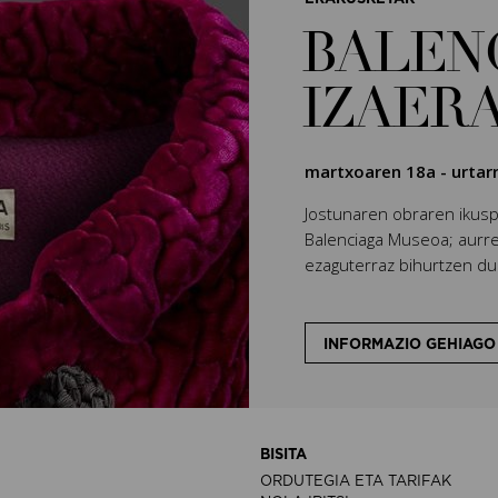
BALEN
IZAER
martxoaren 18a
-
urtar
Jostunaren obraren ikuspe
Balenciaga Museoa; aurrez
ezaguterraz bihurtzen due
INFORMAZIO GEHIAGO
BISITA
ORDUTEGIA ETA TARIFAK