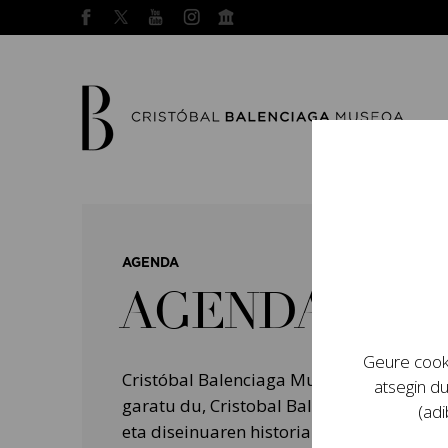
AGENDA
AGENDA
Geure cooki
Cristóbal Balenciaga Museoak programa
atsegin du
garatu du, Cristobal Balenciagaren bizit
(adi
eta diseinuaren historian izan zuten garr