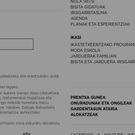
NOLA IRITSI
BISITA GIDATUAK
IRISGARRITASUNA
AGENDA
PLANAK ETA ESPERIENTZIAK
IKASI
IKASTETXEENTZAKO PROGRAM
MODA ESKOLA
JARDUERAK FAMILIAN
BISITA ETA JARDUERA IRISGAR
udeatzeko eta erantzuteko soilik
nei lagako.
o aukera izango duzu (datuetara
PRENTSA GUNEA
ea, tratamendua mugatzea eta
engo helbide honetara mezu
ONURADUNAK ETA ONGILEAK
om. Halaber, Datuak Babesteko
GARDENTASUN ATARIA
reklamazioa aurkezteko
ALOKATZEAK
ormazio osoa eskuratu dezakezu.