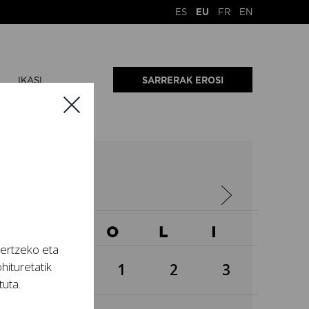
ES
EU
FR
EN
IKASI
SARRERAK EROSI
1
A
O
O
L
I
tertzeko eta
hituretatik
1
2
3
tuta.