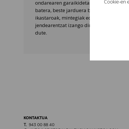
Cookie-en e
ondarearen garaikidetasuna ezagutarazt
batera, beste jarduera batzuk ere egiten 
ikastaroak, mintegiak edo tailer didaktik
jendearentzat izango dira eta bisitarien 
dute.
KONTAKTUA
T.
943 00 88 40