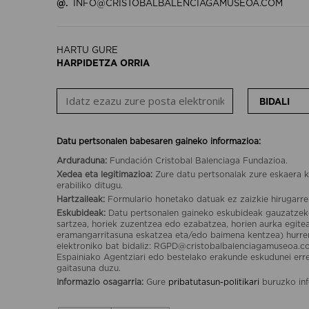
@.
INFO@CRISTOBALBALENCIAGAMUSEOA.COM
HARTU GURE
HARPIDETZA ORRIA
BIDALI
Datu pertsonalen babesaren gaineko informazioa:
Arduraduna:
Fundación Cristobal Balenciaga Fundazioa.
Xedea eta legitimazioa:
Zure datu pertsonalak zure eskaera k
erabiliko ditugu.
Hartzaileak:
Formulario honetako datuak ez zaizkie hirugarre
Eskubideak:
Datu pertsonalen gaineko eskubideak gauzatzek
sartzea, horiek zuzentzea edo ezabatzea, horien aurka egit
eramangarritasuna eskatzea eta/edo baimena kentzea) hurr
elektroniko bat bidaliz: RGPD@cristobalbalenciagamuseoa.c
Espainiako Agentziari edo bestelako erakunde eskudunei er
gaitasuna duzu.
Informazio osagarria:
Gure
pribatutasun-politikari
buruzko inf