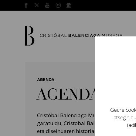
AGENDA
AGENDA
Geure cooki
Cristóbal Balenciaga Museoak programa
atsegin du
garatu du, Cristobal Balenciagaren bizit
(adi
eta diseinuaren historian izan zuten garr