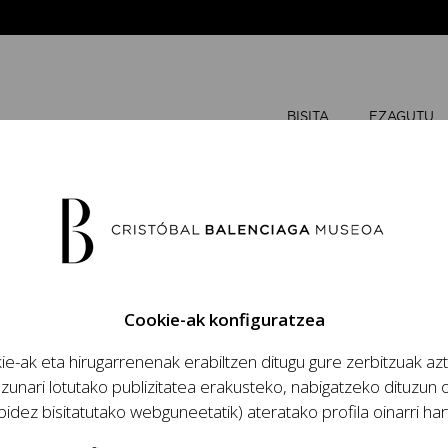
BISITA
EZAGUTU
URRIA
202
Cookie-ak konfiguratzea
A
A
e-ak eta hirugarrenenak erabiltzen ditugu gure zerbitzuak az
zio handinahia
zunari lotutako publizitatea erakusteko, nabigatzeko dituzun o
za eta lana, modaren
bidez bisitatutako webguneetatik) ateratako profila oinarri har
antzia eta haren