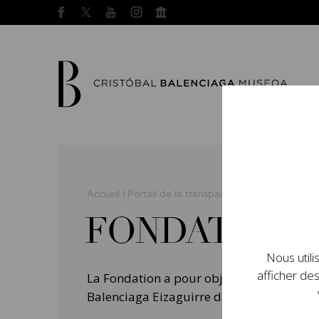
Accueil
Portail de la transparence
Fondation
|
|
FONDATION
Nous utili
afficher des
La Fondation a pour objet de promouvoir, 
Balenciaga Eizaguirre dans le monde de la