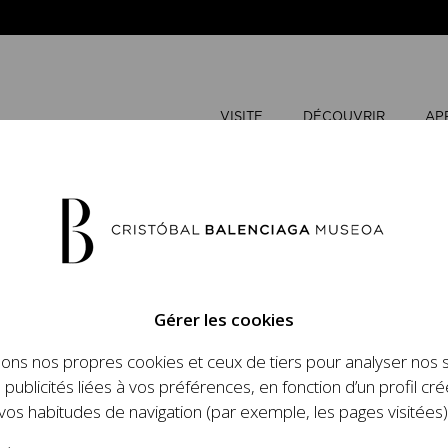
VISITE
DÉCOUVRIR
AP
Gérer les cookies
sons nos propres cookies et ceux de tiers pour analyser nos 
 publicités liées à vos préférences, en fonction d’un profil cré
diffuser et mettre en valeur l’importance de la figure et
vos habitudes de navigation (par exemple, les pages visitées)
 mode et de la haute couture en particulier, et dans celui