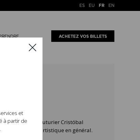
ES
EU
FR
EN
PRENDRE
ACHETEZ VOS BILLETS
services et
é à partir de
 de l'œuvre du couturier Cristóbal
.
 de la création artistique en général.