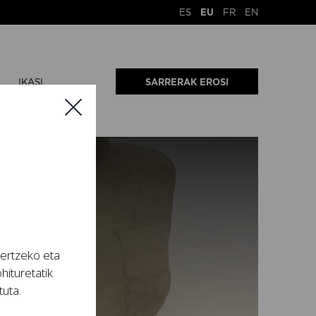
ES
EU
FR
EN
IKASI
SARRERAK EROSI
tertzeko eta
hituretatik
tuta.