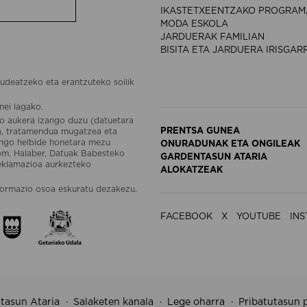
IKASTETXEENTZAKO PROGRAM
MODA ESKOLA
JARDUERAK FAMILIAN
BISITA ETA JARDUERA IRISGAR
udeatzeko eta erantzuteko soilik
nei lagako.
o aukera izango duzu (datuetara
PRENTSA GUNEA
ea, tratamendua mugatzea eta
engo helbide honetara mezu
ONURADUNAK ETA ONGILEAK
om. Halaber, Datuak Babesteko
GARDENTASUN ATARIA
reklamazioa aurkezteko
ALOKATZEAK
ormazio osoa eskuratu dezakezu.
FACEBOOK
X
YOUTUBE
IN
tasun Ataria
Salaketen kanala
Lege oharra
Pribatutasun p