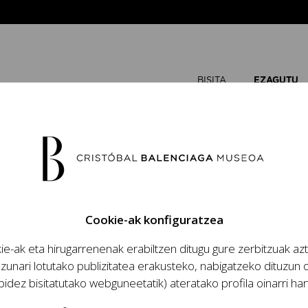
BISITA
EZAGUTU
Cookie-ak konfiguratzea
e-ak eta hirugarrenenak erabiltzen ditugu gure zerbitzuak az
zunari lotutako publizitatea erakusteko, nabigatzeko dituzun o
bidez bisitatutako webguneetatik) ateratako profila oinarri har