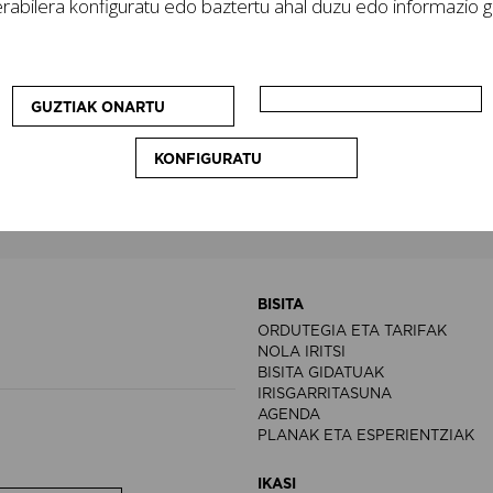
rabilera konfiguratu edo baztertu ahal duzu edo informazio ge
ntroko programazio artistiko eta kuratorialari eta iker
GUZTIAK ONARTU
KONFIGURATU
BISITA
ORDUTEGIA ETA TARIFAK
NOLA IRITSI
BISITA GIDATUAK
IRISGARRITASUNA
AGENDA
PLANAK ETA ESPERIENTZIAK
IKASI