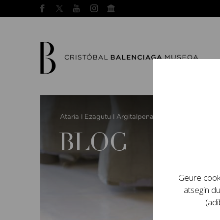
Ataria
Ezagutu
Argitalpenak
BLOG
|
|
|
BLOG
Geure cooki
atsegin du
(adi