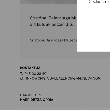
Cookie-en e
Cristóbal Balenciaga Museoaren blogak ze
artikuluak biltzen ditu.
Cristóbal Balenciaga Museoa BLOG
KONTAKTUA
T.
943 00 88 40
@.
INFO@CRISTOBALBALENCIAGAMUSEOA.COM
HARTU GURE
HARPIDETZA ORRIA