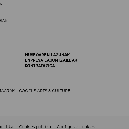
A
RIAK
MUSEOAREN LAGUNAK
ENPRESA LAGUNTZAILEAK
KONTRATAZIOA
STAGRAM
GOOGLE ARTS & CULTURE
olitika
Cookies politika
Configurar cookies