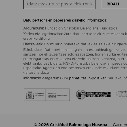
BIDALI
Datu pertsonalen babesaren gaineko informazioa:
Arduraduna:
Fundación Cristobal Balenciaga Fundazioa.
Xedea eta legitimazioa:
Zure datu pertsonalak zure eskaera k
erabiliko ditugu.
Hartzaileak:
Formulario honetako datuak ez zaizkie hirugarre
Eskubideak:
Datu pertsonalen gaineko eskubideak gauzatzek
sartzea, horiek zuzentzea edo ezabatzea, horien aurka egit
eramangarritasuna eskatzea eta/edo baimena kentzea) hurr
elektroniko bat bidaliz: RGPD@cristobalbalenciagamuseoa.c
Espainiako Agentziari edo bestelako erakunde eskudunei er
gaitasuna duzu.
Informazio osagarria:
Gure
pribatutasun-politikari
buruzko inf
© 2026 Cristóbal Balenciaga Museoa
Garden