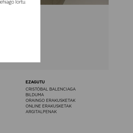
hiago lortu.
ketei buruzko
EZAGUTU
CRISTÓBAL BALENCIAGA
BILDUMA
ORAINGO ERAKUSKETAK
ONLINE ERAKUSKETAK
ARGITALPENAK