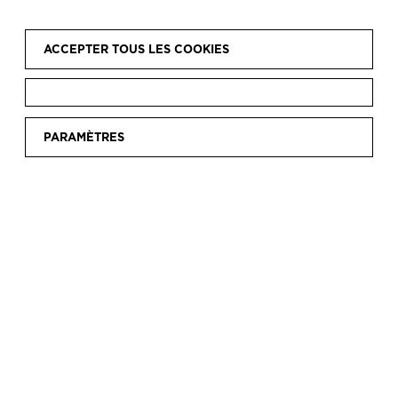
ACCEPTER TOUS LES COOKIES
Accueil
Découvrir
Expositions en ligne
Expositions en
|
|
|
PARAMÈTRES
ligne
Google Arts and Culture
|
GOOGLE ARTS AND
CULTURE
Le Musée collabore avec Google Arts & Culture
à la création d'expositions qui puissent être