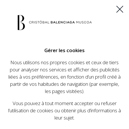
ES
EU
FR
EN
Gérer les cookies
ACHETEZ VOS BILLETS
Nous utilisons nos propres cookies et ceux de tiers
pour analyser nos services et afficher des publicités
liées à vos préférences, en fonction d’un profil créé à
CALENDRIER
partir de vos habitudes de navigation (par exemple,
CALENDRIER
les pages visitées).
Le Cristóbal Balenciaga Museoa a mis en place
Vous pouvez à tout moment accepter ou refuser
un ambitieux programme visant à faire
l’utilisation de cookies ou obtenir plus d’informations à
connaître la vie et le travail de Cristóbal
leur sujet.
Balenciaga, son importance dans l'histoire de la