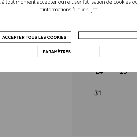
à tout moment accepter ou refuser l’utilisation de cookies ou
de son legs. D’autres
3
4
d’informations à leur sujet.
le programme : des
pédagogiques, destinés
on du couturier.
10
11
ACCEPTER TOUS LES COOKIES
17
18
PARAMÈTRES
24
25
31