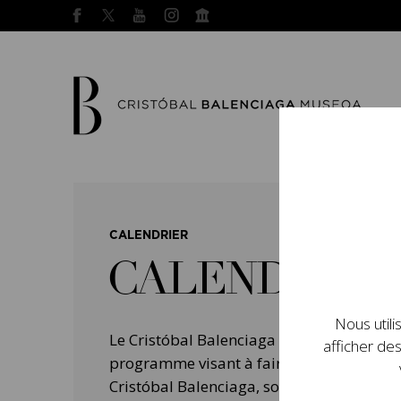
CALENDRIER
CALENDRIER
Nous utili
Le Cristóbal Balenciaga Museoa a mis e
afficher des
programme visant à faire connaître la vie 
Cristóbal Balenciaga, son importance dans