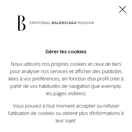
ES
EU
FR
EN
Gérer les cookies
ACHETEZ VOS BILLETS
Nous utilisons nos propres cookies et ceux de tiers
pour analyser nos services et afficher des publicités
liées à vos préférences, en fonction d’un profil créé à
CALENDRIER
partir de vos habitudes de navigation (par exemple,
CALENDRIER
les pages visitées).
Le Cristóbal Balenciaga Museoa a mis en place
Vous pouvez à tout moment accepter ou refuser
un ambitieux programme visant à faire
l’utilisation de cookies ou obtenir plus d’informations à
connaître la vie et le travail de Cristóbal
leur sujet.
Balenciaga, son importance dans l'histoire de la