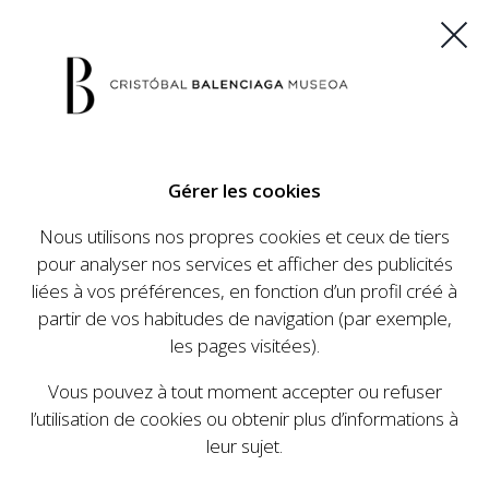
ES
EU
FR
EN
Gérer les cookies
ACHETEZ VOS BILLETS
Nous utilisons nos propres cookies et ceux de tiers
pour analyser nos services et afficher des publicités
liées à vos préférences, en fonction d’un profil créé à
CALENDRIER
partir de vos habitudes de navigation (par exemple,
CALENDRIER
les pages visitées).
Le Cristóbal Balenciaga Museoa a mis en place
Vous pouvez à tout moment accepter ou refuser
un ambitieux programme visant à faire
l’utilisation de cookies ou obtenir plus d’informations à
connaître la vie et le travail de Cristóbal
leur sujet.
Balenciaga, son importance dans l'histoire de la