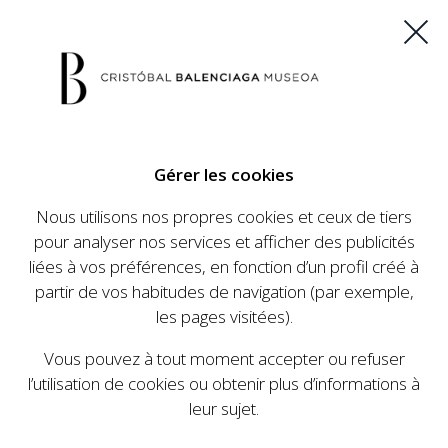
ES
EU
FR
EN
Gérer les cookies
ACHETEZ VOS BILLETS
Nous utilisons nos propres cookies et ceux de tiers
pour analyser nos services et afficher des publicités
liées à vos préférences, en fonction d’un profil créé à
CALENDRIER
partir de vos habitudes de navigation (par exemple,
CALENDRIER
les pages visitées).
Le Cristóbal Balenciaga Museoa a mis en place
Vous pouvez à tout moment accepter ou refuser
un ambitieux programme visant à faire
l’utilisation de cookies ou obtenir plus d’informations à
connaître la vie et le travail de Cristóbal
leur sujet.
Balenciaga, son importance dans l'histoire de la